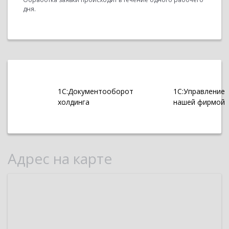
дня.
1С:Документооборот
1С:Управление
холдинга
нашей фирмой
Адрес на карте