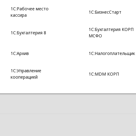
1С:Рабочее место
1С:БизнесСтарт
кассира
1С:Бухгалтерия КОРП
1С:Бухгалтерия 8
МСФО
1С:Архив
1С:Налогоплательщик
1С:Управление
1С:MDM КОРП
кооперацией