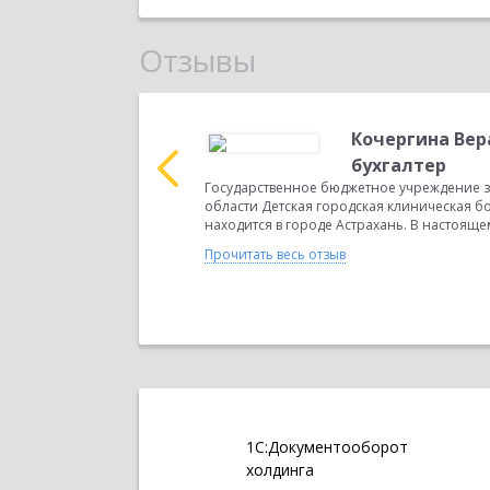
Отзывы
на
Кочергина Вер
учреждение
бухгалтер
Областной
Государственное бюджетное учреждение 
5 года. В настоящее
области Детская городская клиническая 
находится в городе Астрахань. В настояще
Прочитать весь отзыв
1С:Документооборот
холдинга