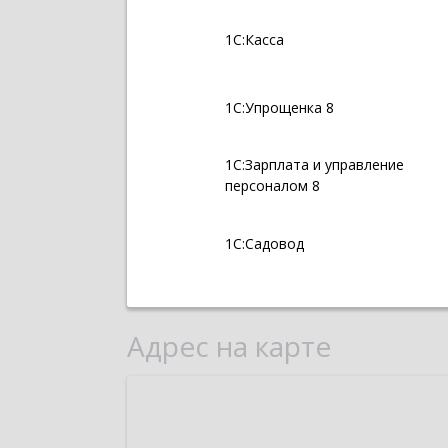
1С:Касса
1С:Упрощенка 8
1С:Зарплата и управление
персоналом 8
1С:Садовод
Адрес на карте