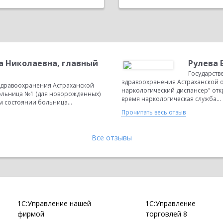
а Николаевна, главный
Рулева 
Государств
здравоохранения Астраханской 
здравоохранения Астраханской
наркологический диспансер" откр
больница №1 (для новорожденных)
время наркологическая служба...
м состоянии больница...
Прочитать весь отзыв
Все отзывы
1С:Управление нашей
1С:Управление
фирмой
торговлей 8