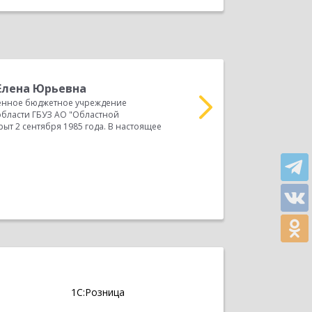
Елена Юрьевна
К
енное бюджетное учреждение
б
области ГБУЗ АО "Областной
Государственное бюдже
ыт 2 сентября 1985 года. В настоящее
области Детская город
находится в городе Аст
Прочитать весь отзыв
1С:Розница