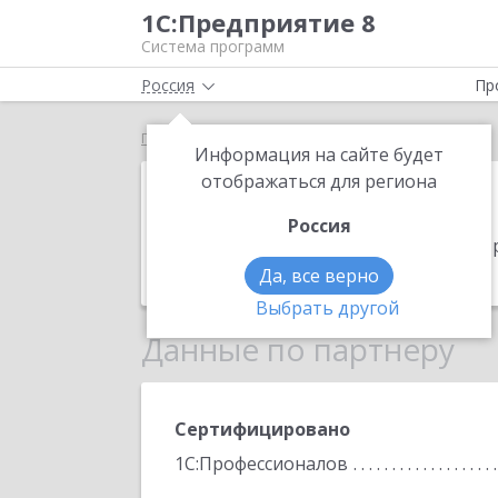
1С:Предприятие 8
Система программ
Россия
Пр
Главная
Константа
Информация на сайте будет
Константа
отображаться для региона
Россия
Адрес:
414041, Астраханская обл, Аст
Телефон:
8 (8512) 69-1969
Да, все верно
Выбрать другой
Данные по партнеру
Сертифицировано
1С:Профессионалов