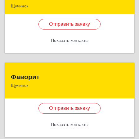
Щучинск
КАЗАХСТАН, 021700, Акмолинская обл.,
Бурабайский район, г.Щучинск, ул.Боровская д.85
Отправить заявку
к.84
Показать контакты
Подробнее
Отправить заявку
Фаворит
Назад
Фаворит
Щучинск
КАЗАХСТАН, Акмолинская обл., Бурабайский р-
он, г. Щучинск, ул. Едомского, д. 29, 3-й этаж, офис
306
Отправить заявку
Подробнее
Показать контакты
Отправить заявку