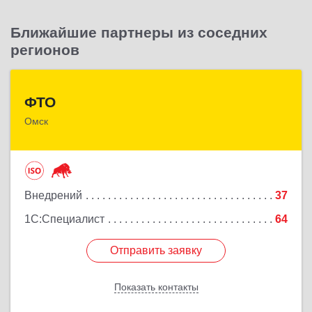
Назад
Ближайшие партнеры из соседних
регионов
ФТО
ФТО
Омск
644042, Омская обл, Омск г, Карла Маркса пр-кт,
дом № 18, корпус 28, оф.502
Подробнее
Внедрений
37
1С:Специалист
64
Отправить заявку
Отправить заявку
Показать контакты
Назад