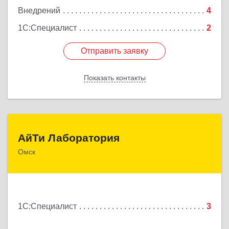
Внедрений
4
1С:Специалист
2
Отправить заявку
Отправить заявку
Показать контакты
Назад
АйТи Лаборатория
АйТи Лаборатория
Омск
644042, Омская обл, Омск г, Карла Маркса пр-кт,
дом № 34а, оф.7
Подробнее
1С:Специалист
3