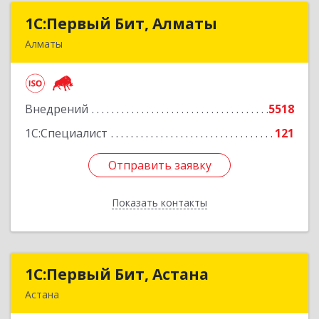
1С:Первый Бит, Алматы
1С:Первый Бит, Алматы
Алматы
050046, Казахстан, Алматы,ул. Сатпаева, д. 90/1,
6 этаж
Внедрений
5518
Подробнее
1С:Специалист
121
Отправить заявку
Отправить заявку
Показать контакты
Назад
1С:Первый Бит, Астана
1С:Первый Бит, Астана
Астана
Республика Казахстан, г. Астана, район