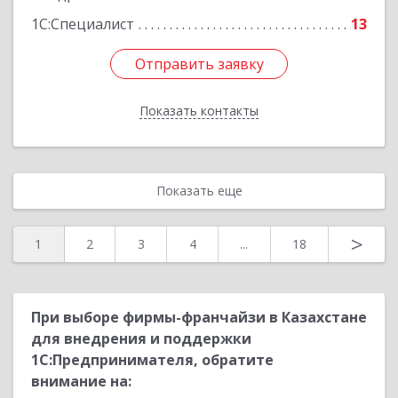
1С:Специалист
13
Отправить заявку
Отправить заявку
Показать контакты
Назад
Показать еще
>
1
2
3
4
...
18
При выборе фирмы-франчайзи в Казахстане
для внедрения и поддержки
1С:Предпринимателя, обратите
внимание на: