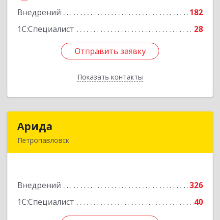
зд.раскаточного катка, Административный
Внедрений
блок 3, 3 этаж
182
1С:Специалист
28
Подробнее
Отправить заявку
Отправить заявку
Показать контакты
Назад
Арида
Арида
Петропавловск
150013, Казахстан, СКО, г.Петропавловск,
ул.Назарбаева, дом 215
Внедрений
326
Подробнее
1С:Специалист
40