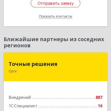
Отправить заявку
Отправить заявку
Показать контакты
Назад
Ближайшие партнеры из соседних
регионов
Точные решения
Точные решения
Орск
462403, Оренбургская обл, Орск г,
Краматорская ул, дом № 2Б, пом.3, этаж 1, офис
2
Подробнее
Внедрений
887
1С:Специалист
16