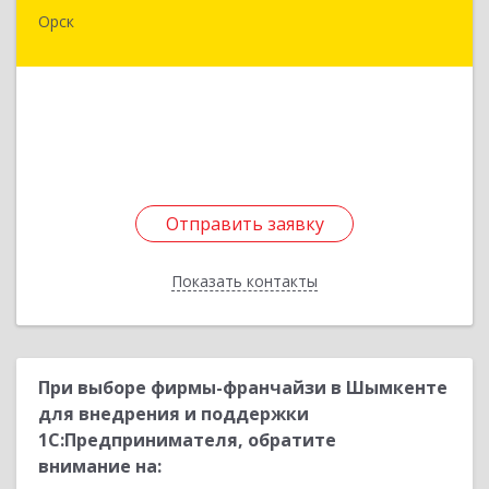
Орск
462430, Оренбургская обл, Орск г,
Добровольского ул, дом № 23, кв.11
Подробнее
Отправить заявку
Отправить заявку
Показать контакты
Назад
При выборе фирмы-франчайзи в Шымкенте
для внедрения и поддержки
1С:Предпринимателя, обратите
внимание на: