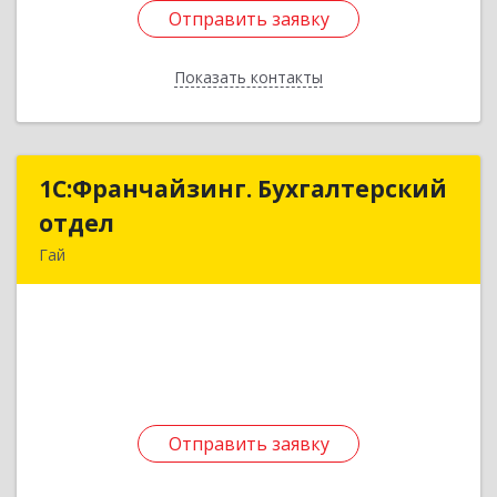
Отправить заявку
Отправить заявку
Показать контакты
Назад
1С:Франчайзинг. Бухгалтерский
1С:Франчайзинг. Бухгалтерский
отдел
отдел
Гай
462635, Оренбургская обл, Гай г, Победы пр-кт,
дом № 1, кв.12
Подробнее
Отправить заявку
Отправить заявку