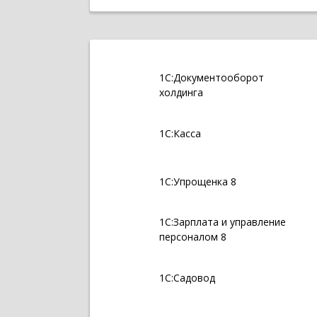
1С:Документооборот
холдинга
1С:Касса
1С:Упрощенка 8
1С:Зарплата и управление
персоналом 8
1С:Садовод