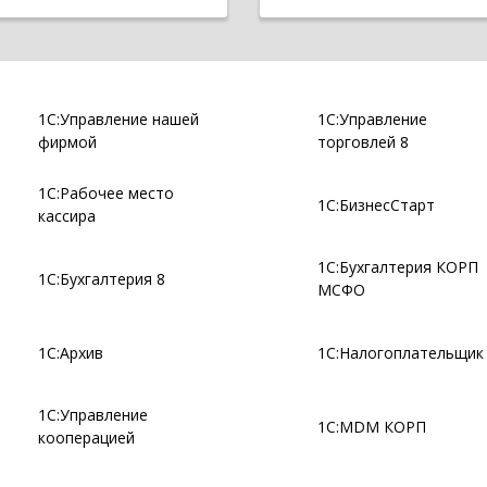
1С:Управление нашей
1С:Управление
фирмой
торговлей 8
1С:Рабочее место
1С:БизнесСтарт
кассира
1С:Бухгалтерия КОРП
1С:Бухгалтерия 8
МСФО
1С:Архив
1С:Налогоплательщик
1С:Управление
1С:MDM КОРП
кооперацией