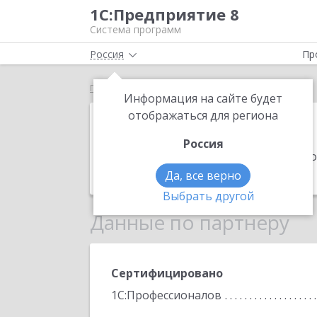
1С:Предприятие 8
Система программ
Россия
Пр
Главная
ИТ-Сервис
Информация на сайте будет
ИТ-Сервис
отображаться для региона
Россия
Адрес:
644074, Омская обл, Омск г, К
Телефон:
8 (904) 323-7248
Да, все верно
Выбрать другой
Данные по партнеру
Сертифицировано
1С:Профессионалов