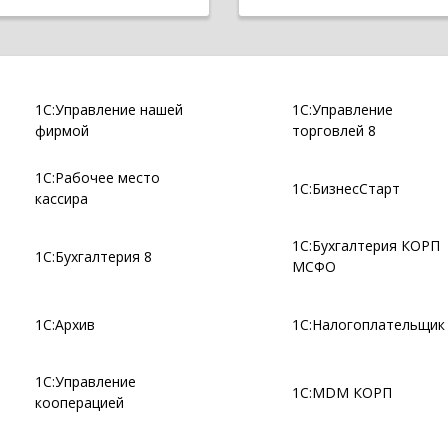
1С:Управление нашей
1С:Управление
фирмой
торговлей 8
1С:Рабочее место
1С:БизнесСтарт
кассира
1С:Бухгалтерия КОРП
1С:Бухгалтерия 8
МСФО
1С:Архив
1С:Налогоплательщик
1С:Управление
1С:MDM КОРП
кооперацией