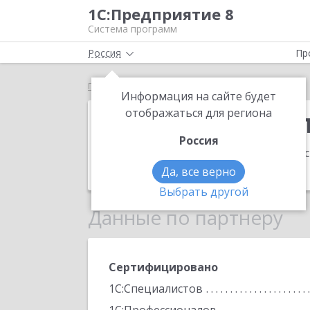
1С:Предприятие 8
Система программ
Россия
Пр
Главная
1С:Первый Бит, Севастополь
Информация на сайте будет
1С:Первый Бит
отображаться для региона
Россия
Адрес:
299007, Севастополь г, 4-я Ба
Телефон:
(8692) 41-7080
Да, все верно
Выбрать другой
Данные по партнеру
Сертифицировано
1С:Специалистов