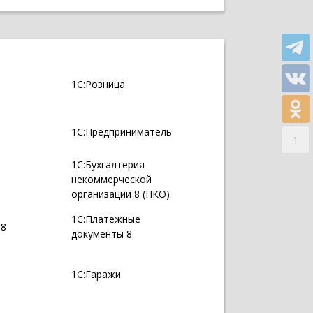
1С:Розница
1С:Предприниматель
1
1С:Бухгалтерия
некоммерческой
организации 8 (НКО)
1С:Платежные
 8
документы 8
1С:Гаражи