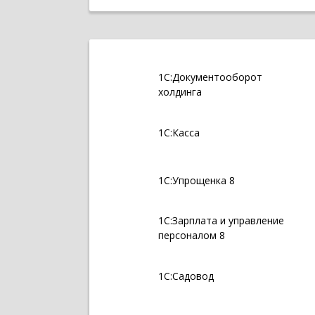
1С:Документооборот
холдинга
1С:Касса
1С:Упрощенка 8
1С:Зарплата и управление
персоналом 8
1С:Садовод