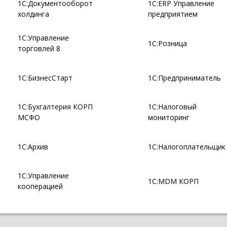
1С:Документооборот
1С:ERP Управление
холдинга
предприятием
1С:Управление
1С:Розница
торговлей 8
1С:БизнесСтарт
1С:Предприниматель
1С:Бухгалтерия КОРП
1С:Налоговый
МСФО
мониторинг
1С:Архив
1С:Налогоплательщик
1С:Управление
1С:MDM КОРП
кооперацией