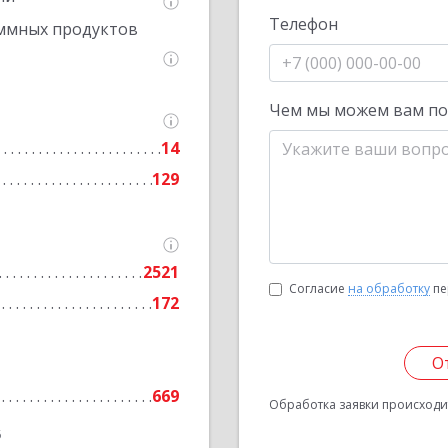
Телефон
ммных продуктов
Чем мы можем вам п
14
129
2521
Согласие
на обработку
пе
172
О
669
Обработка заявки происходит
6