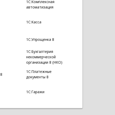
1С:Комплексная
автоматизация
1С:Касса
1С:Упрощенка 8
1С:Бухгалтерия
некоммерческой
организации 8 (НКО)
1С:Платежные
 8
документы 8
1С:Гаражи