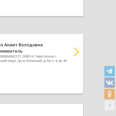
н Анаит Володовна
К
иниматель
А
80604362151 299014, Севастополь г,
ООО "СТЕЛ-С" ИНН 920100
й округ, пр-кт Античный, д. 64, к. 4, кв. 40
Тараса Шевченко, д. 49, 
Прочитать весь отзыв
4