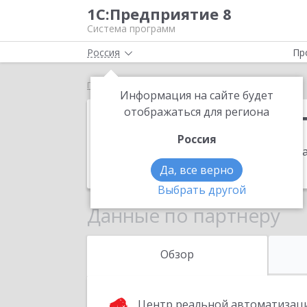
1С:Предприятие 8
Система программ
Россия
Пр
Главная
Центр автоматизации "Кутузов"
Информация на сайте будет
Центр автома
отображаться для региона
Россия
Адрес:
299011, Севастополь г, Генера
Телефон:
(+7978) 230-7555
Да, все верно
Выбрать другой
Данные по партнеру
Обзор
Центр реальной автоматизац