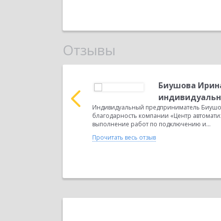
Отзывы
ьевич ИП
Биушова Ирина
ч ИНН 920400152372
индивидуальн
дом 16, квартира 12
Индивидуальный предприниматель Биушо
тся на торговле...
благодарность компании «Центр автоматиз
выполнение работ по подключению и...
Прочитать весь отзыв