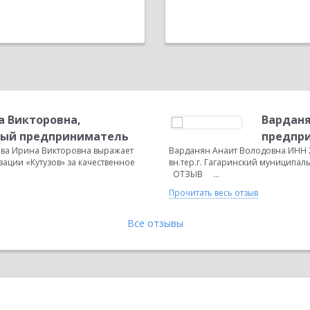
 Викторовна,
Варданя
ый предприниматель
предпр
ва Ирина Викторовна выражает
Варданян Анаит Володовна ИНН 2
ации «Кутузов» за качественное
вн.тер.г. Гагаринский муниципальны
ОТЗЫВ ...
Прочитать весь отзыв
Все отзывы