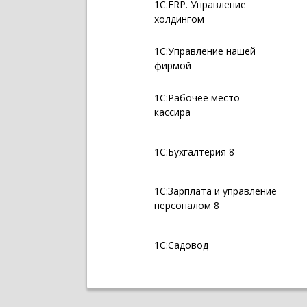
1С:ERP. Управление
холдингом
1С:Управление нашей
фирмой
1С:Рабочее место
кассира
1С:Бухгалтерия 8
1С:Зарплата и управление
персоналом 8
1С:Садовод