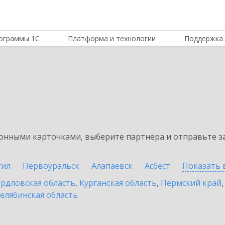
ограммы 1С
Платформа и технологии
Поддержка 
нными карточками, выберите партнёра и отправьте за
гил
Первоуральск
Алапаевск
Асбест
Показать 
рдловская область
,
Курганская область
,
Пермский край
елябинская область