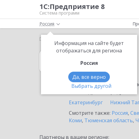
1С:Предприятие 8
Система программ
Россия
Пр
Главная
1С:Гаражи
Выбор партнёра
Ревда
Информация на сайте будет
отображаться для региона
1С:Гаражи
Россия
в Ревде
Да, все верно
Ознакомьтесь с информацио
Выбрать другой
или внедрение продукта.
Екатеринбург
Нижний Та
Смотрите также:
Россия
,
Све
Коми
,
Тюменская область
,
Ч
Партнеры в вашем регионе: