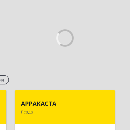
ия
р
АРРАКАСТА
АРРАКАСТА
ч
Ревда
623286, Свердловская обл, Ревда г,
Азина ул, Здание № 83, оф.3
,
1