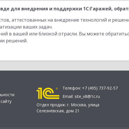
вде для внедрения и поддержки 1С:Гаражей, обрат
стов, аттестованных на внедрение технологий и решен
атизации ваших задач.
ий в вашей или близкой отрасли. Вы можете обратитьс
ми решений.
Телефон:
+7 (495) 737-92-57
льности
Email:
site_v8@1c.ru
 сайту
Отдел продаж:
г. Москва
,
улица
Селезнёвская, дом 21