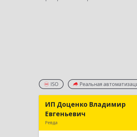
ISO
Реальная автоматизац
ИП Доценко Владимир
ИП Доценко Владими
Евгеньевич
Евгеньеви
Ревда
623281, Свердловская обл, Ревда г
Карла Либкнехта ул, дом № 35, кв.3