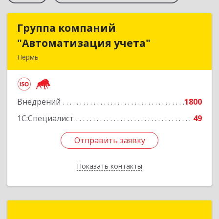
Группа компаний
Группа компаний
"Автоматизация учета"
"Автоматизация учета"
Пермь
614015, Пермский край, Пермь г, Куйбышева
ул, дом № 2
Внедрений
1800
Подробнее
1С:Специалист
49
Отправить заявку
Отправить заявку
Показать контакты
Назад
Проектные решения