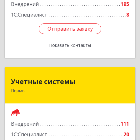
Внедрений
195
1С:Специалист
8
Отправить заявку
Отправить заявку
Показать контакты
Назад
Учетные системы
Учетные системы
Пермь
614097, Пермский край, Пермь г, Подлесная ул,
дом № 3б
Подробнее
Внедрений
111
1С:Специалист
20