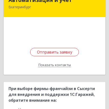
Екатеринбург
620142, Свердловская обл, Екатеринбург г,
Чайковского ул, дом № 16
Подробнее
Отправить заявку
Отправить заявку
Показать контакты
Назад
При выборе фирмы-франчайзи в Сысерти
для внедрения и поддержки 1С:Гаражей,
обратите внимание на: