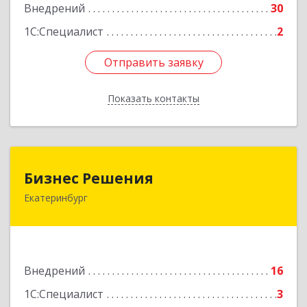
Внедрений
30
1С:Специалист
2
Отправить заявку
Отправить заявку
Показать контакты
Назад
Бизнес Решения
Бизнес Решения
Екатеринбург
620144, Свердловская обл, Екатеринбург г,
Айвазовского ул, дом № 53, кв.402
Подробнее
Внедрений
16
1С:Специалист
3