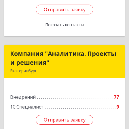
Отправить заявку
Отправить заявку
Показать контакты
Назад
Компания "Аналитика. Проекты
Компания "Аналитика. Проекты
и решения"
и решения"
Екатеринбург
620102, Свердловская обл, Екатеринбург г,
Шаумяна ул, дом № 73, оф.413
Внедрений
77
Подробнее
1С:Специалист
9
Отправить заявку
Отправить заявку