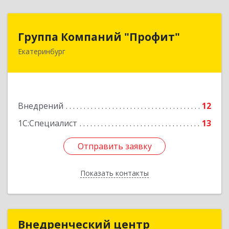
Группа Компаний "Профит"
Группа Компаний "Профит"
Екатеринбург
620085, Свердловская обл, Екатеринбург г,
Титова ул, дом № 19а, оф.209/1, 2-й этаж
Подробнее
Внедрений
12
1С:Специалист
13
Отправить заявку
Отправить заявку
Показать контакты
Назад
Внедренческий центр
Внедренческий центр