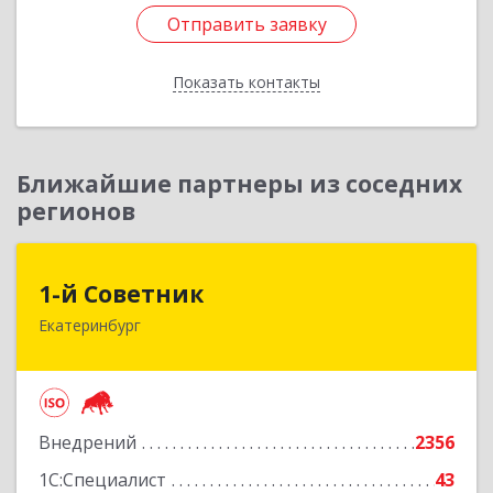
Отправить заявку
Подробнее
Отправить заявку
Показать контакты
Назад
Ближайшие партнеры из соседних
регионов
1-й Советник
1-й Советник
Екатеринбург
620144, Свердловская обл, Екатеринбург г, 8
Марта ул, дом № 194, секция В, оф.305
Подробнее
Внедрений
2356
1С:Специалист
43