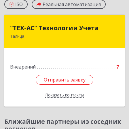
ISO
Реальная автоматизация
"ТЕХ-АС" Технологии Учета
"ТЕХ-АС" Технологии Учета
Талица
623640, Свердловская обл, Талицкий р-н,
Талица г, Ленина ул, дом № 73, пом.9
Подробнее
Внедрений
7
Отправить заявку
Отправить заявку
Показать контакты
Назад
Ближайшие партнеры из соседних
регионов