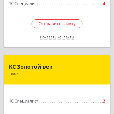
1С:Специалист
4
Подробнее
Отправить заявку
Отправить заявку
Показать контакты
Назад
КС Золотой век
КС Золотой век
Тюмень
625048, Тюменская обл, Тюмень г, Красных
Зорь ул, дом № 31
Подробнее
1С:Специалист
2