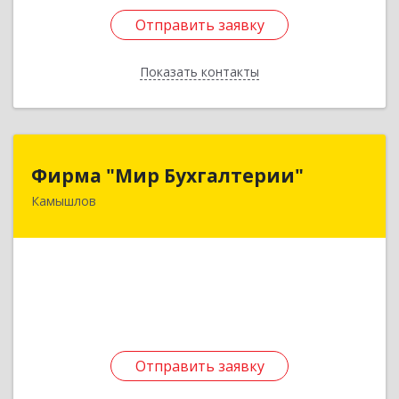
Отправить заявку
Отправить заявку
Показать контакты
Назад
Фирма "Мир Бухгалтерии"
Фирма "Мир Бухгалтерии"
Камышлов
624860, Свердловская обл, Камышлов г,
Советская ул, дом № 7
Подробнее
Отправить заявку
Отправить заявку