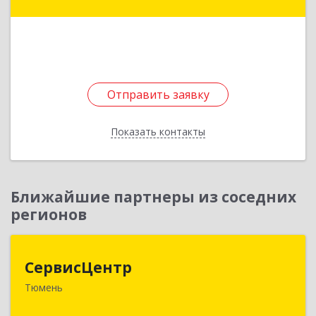
дом № 12
Подробнее
Отправить заявку
Отправить заявку
Показать контакты
Назад
Ближайшие партнеры из соседних
регионов
СервисЦентр
СервисЦентр
Тюмень
625026, Тюменская обл, Тюмень г,
Мельникайте ул, дом № 106, оф.207а