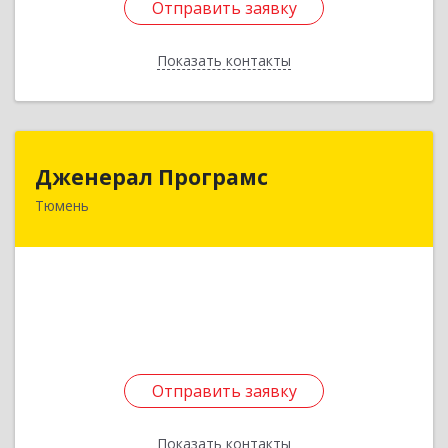
Отправить заявку
Отправить заявку
Показать контакты
Назад
Дженерал Програмс
Дженерал Програмс
Тюмень
625000, Тюменская обл, Тюмень г, Республики
ул, дом № 252, корпус 7
Подробнее
Отправить заявку
Отправить заявку
Показать контакты
Назад