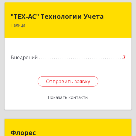
"ТЕХ-АС" Технологии Учета
"ТЕХ-АС" Технологии Учета
Талица
623640, Свердловская обл, Талицкий р-н,
Талица г, Ленина ул, дом № 73, пом.9
Подробнее
Внедрений
7
Отправить заявку
Отправить заявку
Показать контакты
Назад
Флорес
Флорес