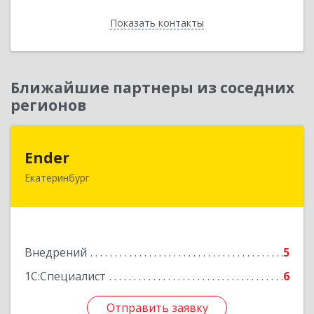
Показать контакты
Назад
Ближайшие партнеры из соседних
регионов
Ender
Ender
Екатеринбург
620050, Свердловская обл, Екатеринбург г,
Монтажников ул, дом № 24, оф.26
Подробнее
Внедрений
5
1С:Специалист
6
Отправить заявку
Отправить заявку