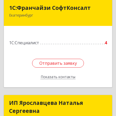
1С:Франчайзи СофтКонсалт
1С:Франчайзи СофтКонсалт
Екатеринбург
620036, Свердловская обл, Екатеринбург г,
Брусничная ул, дом № 19
Подробнее
1С:Специалист
4
Отправить заявку
Отправить заявку
Показать контакты
Назад
ИП Ярославцева Наталья
ИП Ярославцева Наталья
Сергеевна
Сергеевна