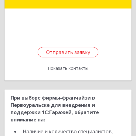
Здание № 83, оф.3
Подробнее
Отправить заявку
Отправить заявку
Показать контакты
Назад
При выборе фирмы-франчайзи в
Первоуральске для внедрения и
поддержки 1С:Гаражей, обратите
внимание на:
Наличие и количество специалистов,