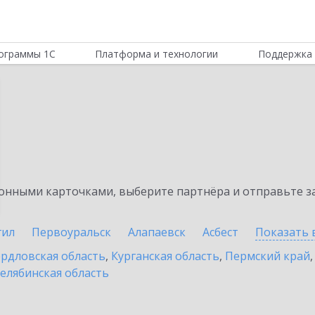
ограммы 1С
Платформа и технологии
Поддержка 
нными карточками, выберите партнёра и отправьте за
гил
Первоуральск
Алапаевск
Асбест
Показать 
рдловская область
,
Курганская область
,
Пермский край
елябинская область