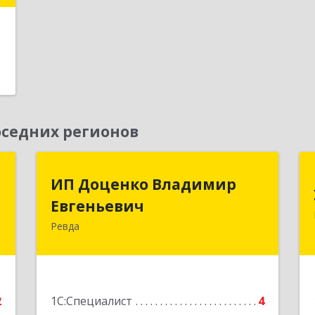
А
е
седних регионов
т
ИП Доценко Владимир
ИП Доценко Владимир
Евгеньевич
Евгеньевич
,
,
Ревда
623281, Свердловская обл, Ревда г,
7
Карла Либкнехта ул, дом № 35, кв.31
е
Подробнее
2
1С:Специалист
4