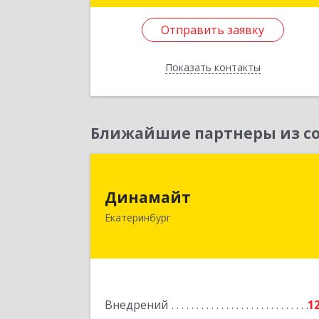
дом № 94, оф.3
Отправить заявку
Подробне
Показать контакты
Отправить заявку
Назад
Ближайшие партнеры из со
Динамай
Динамайт
620014, Свердловская обл
Екатеринбург
Екатеринбург г, 8 Марта ул, дом № 4
оф.31
Подробне
Внедрений
1