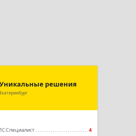
Уникальные решения
Уникальные решения
620110, Свердловская обл, г.о. город
Екатеринбург
Екатеринбург, Екатеринбург г,
Чкалова ул, дом № 258, пом.223
Подробнее
1С:Специалист
4