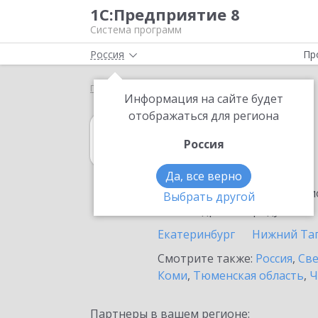
1С:Предприятие 8
Система программ
Россия
Пр
Главная
1С:Гаражи
Выбор партнёра
Арти
Информация на сайте будет
отображаться для региона
1С:Гаражи
Россия
в Арти
Да, все верно
Ознакомьтесь с информацио
Выбрать другой
или внедрение продукта.
Екатеринбург
Нижний Та
Смотрите также:
Россия
,
Све
Коми
,
Тюменская область
,
Ч
Партнеры в вашем регионе: