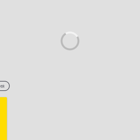
ия
.
Ф
й
,