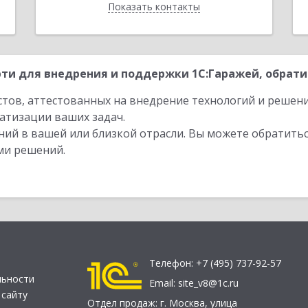
Показать контакты
Назад
ти для внедрения и поддержки 1С:Гаражей, обрати
стов, аттестованных на внедрение технологий и решен
атизации ваших задач.
ий в вашей или близкой отрасли. Вы можете обратитьс
ми решений.
Телефон:
+7 (495) 737-92-57
льности
Email:
site_v8@1c.ru
 сайту
Отдел продаж:
г. Москва
,
улица