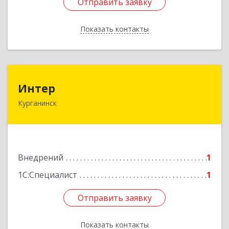
Отправить заявку
Отправить заявку
Показать контакты
Назад
Интер
Интер
Курганинск
352430, Краснодарский край, Курганинск г,
Матросова ул, дом № 151
Подробнее
Внедрений
1
1С:Специалист
1
Отправить заявку
Отправить заявку
Показать контакты
Назад