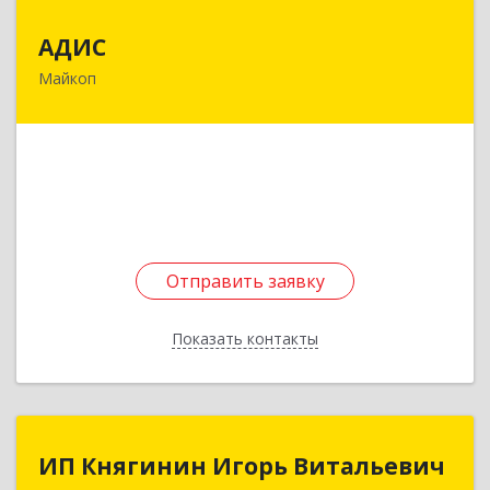
АДИС
АДИС
Майкоп
385006, Адыгея Респ, Майкоп г,
Краснооктябрьская ул, дом № 59, кв.1
Подробнее
Отправить заявку
Отправить заявку
Показать контакты
Назад
ИП Княгинин Игорь Витальевич
ИП Княгинин Игорь Витальевич