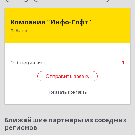
Компания "Инфо-Софт"
Компания "Инфо-Софт"
Лабинск
352500, Краснодарский край, Лабинский р-н,
Лабинск г, Константинова ул, дом № 72
Подробнее
1С:Специалист
1
Отправить заявку
Отправить заявку
Показать контакты
Назад
Ближайшие партнеры из соседних
регионов