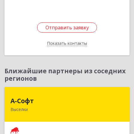
Отправить заявку
Отправить заявку
Показать контакты
Назад
Ближайшие партнеры из соседних
регионов
А-Софт
А-Софт
Выселки
353100, Краснодарский край, Выселковский
район, Выселки ст-ца, Степная ул, дом № 1
Подробнее