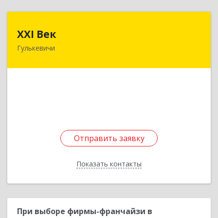
XXI Век
XXI Век
Гулькевичи
352180, Краснодарский край, Отрадо-
Кубанское с, Северная ул, дом № 11
Подробнее
Отправить заявку
Отправить заявку
Показать контакты
Назад
При выборе фирмы-франчайзи в