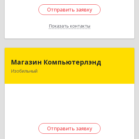
Отправить заявку
Отправить заявку
Показать контакты
Назад
Магазин Компьютерлэнд
Магазин Компьютерлэнд
Изобильный
356140, Ставропольский край, Изобильный г,
Ленина ул, дом № 64
Подробнее
Отправить заявку
Отправить заявку