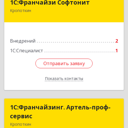
1С:Франчайзи Софтонит
Кропоткин
352380, Краснодарский край, Кавказский р-н,
Кропоткин г, Коммунальный пер, дом № 8
Подробнее
Внедрений
2
1С:Специалист
1
Отправить заявку
Отправить заявку
Показать контакты
Назад
1С:Франчайзинг. Артель-проф-
1С:Франчайзинг. Артель-проф-
сервис
сервис
Кропоткин