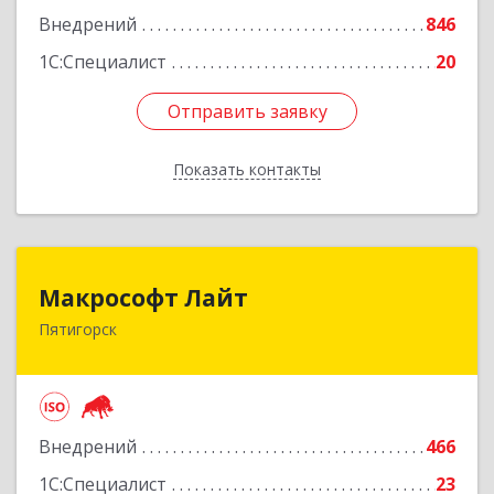
Внедрений
846
1С:Специалист
20
Отправить заявку
Отправить заявку
Показать контакты
Назад
Макрософт Лайт
Макрософт Лайт
Пятигорск
357501, Ставропольский край, Пятигорск г,
Коста Хетагурова ул, дом № 4
Подробнее
Внедрений
466
1С:Специалист
23