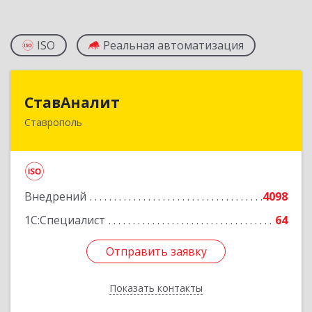
ISO
Реальная автоматизация
СтавАналит
СтавАналит
Ставрополь
355045, Ставропольский край, Ставрополь г,
Пирогова ул, дом № 66
Подробнее
Внедрений
4098
1С:Специалист
64
Отправить заявку
Отправить заявку
Показать контакты
Назад