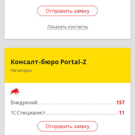
Отправить заявку
Отправить заявку
Показать контакты
Назад
Консалт-бюро Portal-Z
Консалт-бюро Portal-Z
Пятигорск
357502, Ставропольский край, Пятигорск г,
Козлова ул, дом № 24/4
Подробнее
Внедрений
157
1С:Специалист
11
Отправить заявку
Отправить заявку