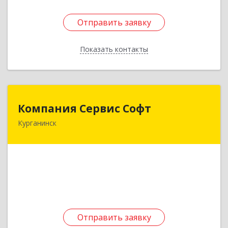
Отправить заявку
Отправить заявку
Показать контакты
Назад
Компания Сервис Софт
Компания Сервис Софт
Курганинск
352430, Краснодарский край, Курганинск г,
Розы Люксембург ул, дом № 333
Подробнее
Отправить заявку
Отправить заявку