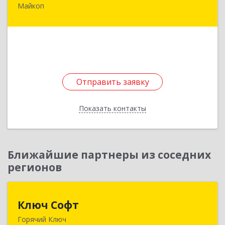
Майкоп
385020, Адыгея Респ, Майкоп г, 8 Марта ул, дом
№ 22, кв.186
Подробнее
Отправить заявку
Отправить заявку
Показать контакты
Назад
Ближайшие партнеры из соседних
регионов
Ключ Софт
Ключ Софт
Горячий Ключ
353287, Краснодарский край, Горячий Ключ г,