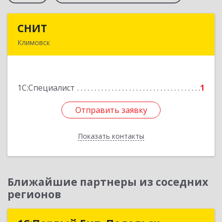
СНИТ
СНИТ
Климовск
142180, Московская обл, Климовск г, Советская
ул, дом № 14
1С:Специалист
1
Подробнее
Отправить заявку
Отправить заявку
Показать контакты
Назад
Ближайшие партнеры из соседних
регионов