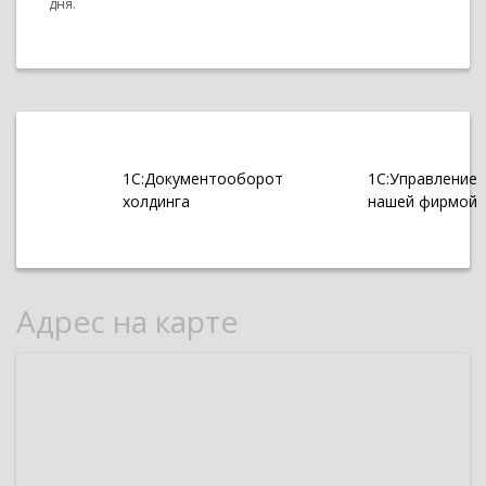
дня.
1С:Документооборот
1С:Управление
холдинга
нашей фирмой
Адрес на карте