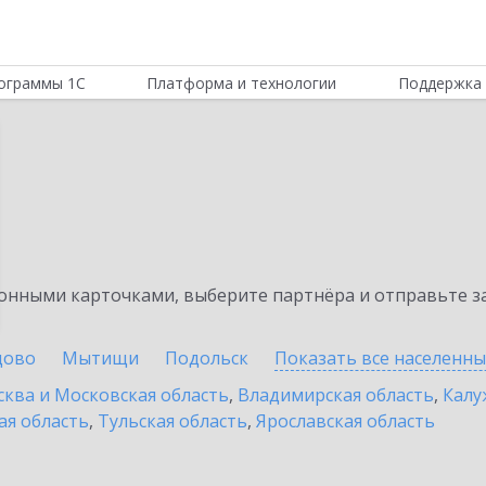
ограммы 1С
Платформа и технологии
Поддержка 
нными карточками, выберите партнёра и отправьте за
цово
Мытищи
Подольск
Показать все населенн
ква и Московская область
,
Владимирская область
,
Калу
ая область
,
Тульская область
,
Ярославская область