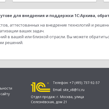
утове для внедрения и поддержки 1С:Архива, обрат
стов, аттестованных на внедрение технологий и решен
атизации ваших задач.
ий в вашей или близкой отрасли. Вы можете обратитьс
ми решений.
Телефон:
+7 (495) 737-92-57
льности
Email:
site_v8@1c.ru
 сайту
Отдел продаж:
г. Москва
,
улица
Селезнёвская, дом 21