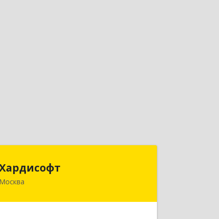
Хардисофт
Хардисофт
Москва
105203, Москва г,
вн.тер.г.муниципальный округ
Восточное Измайлово, Нижняя
Первомайская ул, дом № 45, кв.13