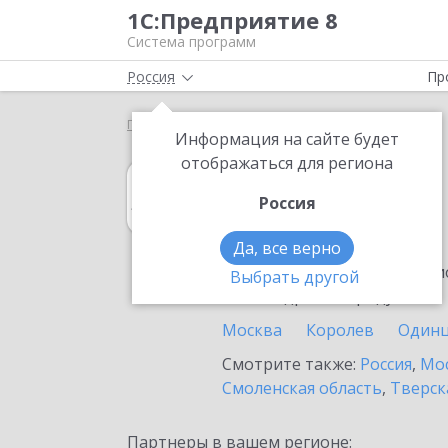
1С:Предприятие 8
Система программ
Россия
Пр
Главная
1С:Архив
Выбор партнёра
Реутов
Информация на сайте будет
отображаться для региона
1С:Архив
Россия
в Реутове
Да, все верно
Ознакомьтесь с информацио
Выбрать другой
или внедрение продукта.
Москва
Королев
Один
Смотрите также:
Россия
,
Мос
Смоленская область
,
Тверск
Партнеры в вашем регионе: