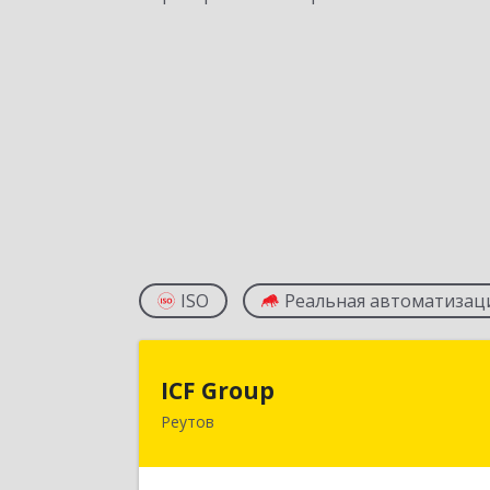
ISO
Реальная автоматизац
ICF Grou
ICF Group
Реутов
143965, Московская обл, г.о. Реутов
Реутов г, Юбилейный пр-кт, дом 
40, пом.3