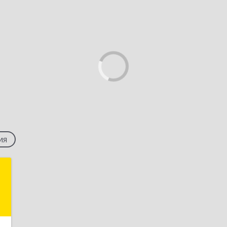
ия
p
,
№
5