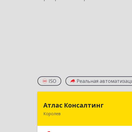
ISO
Реальная автоматизац
Атлас Консалтин
Атлас Консалтинг
Королев
141076, Московская обл, Королев г
Мичурина ул, дом № 27, корпус 1
пом.II