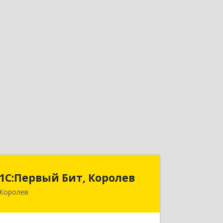
1С:Первый Бит, Королев
1С:Первый Бит, Королев
Королев
141070, Московская обл, Королев г,
Болдырева ул, дом № 1, пом.60в