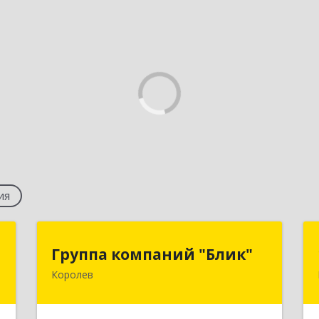
ия
г
Группа компаний "Блик"
Группа компаний "Блик"
Королев
,
141077, Московская обл, Королев г,
,
Октябрьский б-р, дом № 14
I