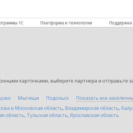
ограммы 1С
Платформа и технологии
Поддержка 
нными карточками, выберите партнёра и отправьте за
цово
Мытищи
Подольск
Показать все населенн
ква и Московская область
,
Владимирская область
,
Калу
ая область
,
Тульская область
,
Ярославская область