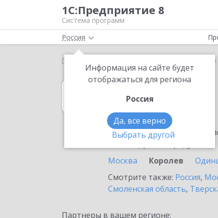
1С:Предприятие 8
Система программ
Россия
Пр
Главная
1С:Архив
Выбор партнёра
Королев
Информация на сайте будет
отображаться для региона
1С:Архив
Россия
в Королеве
Да, все верно
Ознакомьтесь с информацио
Выбрать другой
или внедрение продукта.
Москва
Королев
Один
Смотрите также:
Россия
,
Мос
Смоленская область
,
Тверск
Партнеры в вашем регионе: