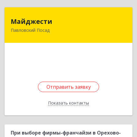
Майджести
Майджести
Павловский Посад
142502, Московская обл, Павлово-Посадский р-
н, Павловский Посад г, Южная ул, дом № 22,
кв.59
Подробнее
Отправить заявку
Отправить заявку
Показать контакты
Назад
При выборе фирмы-франчайзи в Орехово-