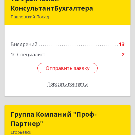
КонсультантБухгалтера
КонсультантБухгалтера
Павловский Посад
142500, Московская обл, Павловский Посад г,
Каляева ул, дом № 3, оф.38
Внедрений
13
Подробнее
1С:Специалист
2
Отправить заявку
Отправить заявку
Показать контакты
Назад
Группа Компаний "Проф-
Группа Компаний "Проф-
Партнер"
Партнер"
Егорьевск