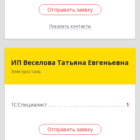
Отправить заявку
Отправить заявку
Показать контакты
Назад
ИП Веселова Татьяна Евгеньевна
ИП Веселова Татьяна Евгеньевна
Электросталь
144000, Московская обл, Электросталь г,
Николаева ул, дом № 6, кв.6
Подробнее
1С:Специалист
1
Отправить заявку
Отправить заявку