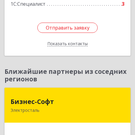
1С:Специалист
3
Отправить заявку
Отправить заявку
Показать контакты
Назад
Ближайшие партнеры из соседних
регионов
Бизнес-Софт
Бизнес-Софт
Электросталь
144000, Московская обл, Электросталь г, Карла
Маркса ул, дом № 26
Подробнее