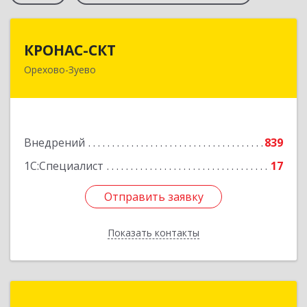
КРОНАС-СКТ
КРОНАС-СКТ
Орехово-Зуево
142600, Московская обл, Орехово-Зуево г,
Бабушкина ул, дом № 2А, пом.31
Подробнее
Внедрений
839
1С:Специалист
17
Отправить заявку
Отправить заявку
Показать контакты
Назад
ГК CIT