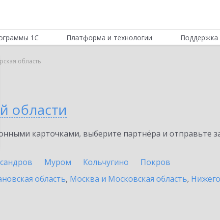
ограммы 1С
Платформа и технологии
Поддержка 
рская область
й области
нными карточками, выберите партнёра и отправьте за
ксандров
Муром
Кольчугино
Покров
новская область
,
Москва и Московская область
,
Нижего