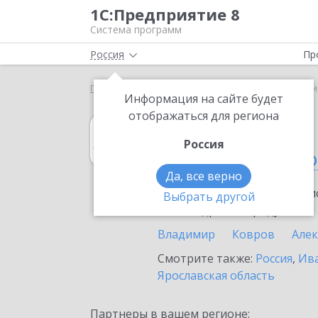
1С:Предприятие 8
Система программ
Россия
Пр
Главная
1С:Архив
Выбор партнёра
Владими
Информация на сайте будет
отображаться для региона
1С:Архив
Россия
во Владимирско
Да, все верно
Ознакомьтесь с информацио
Выбрать другой
или внедрение продукта.
Владимир
Ковров
Але
Смотрите также:
Россия
,
Ива
Ярославская область
Партнеры в вашем регионе: