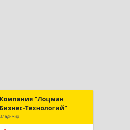
Компания "Лоцман
Компания "Лоцман
Бизнес-Технологий"
Бизнес-Технологий"
Владимир
600015, Владимирская обл, Владимир
г, Чайковского ул, дом № 40А, оф.21