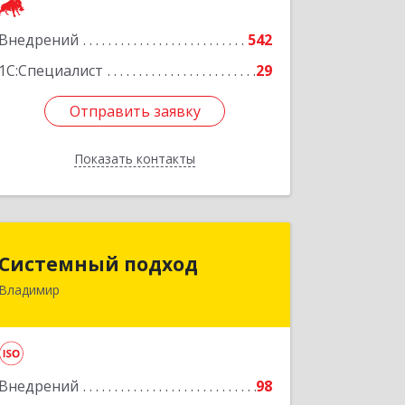
Внедрений
542
Подробнее
1С:Специалист
29
Отправить заявку
Отправить заявку
Показать контакты
Назад
Системный подход
Системный подход
Владимир
600022, Владимирская обл, Владимир
г, Ленина пр-кт, дом № 73, пом.51
Подробнее
Внедрений
98