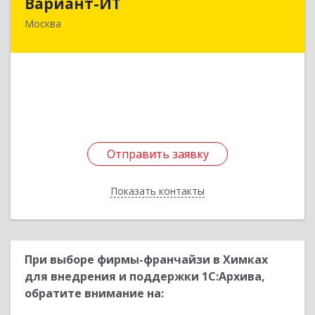
Вариант-ИТ
Москва
125362, Москва г, Свободы ул, дом № 35,
строение 5, пом.1/1
Подробнее
Отправить заявку
Отправить заявку
Показать контакты
Назад
При выборе фирмы-франчайзи в Химках
для внедрения и поддержки 1С:Архива,
обратите внимание на: