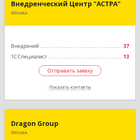
Внедренческий Центр "АСТРА"
Москва
125310, Москва г, Муравская ул, дом № 38,
корпус 2, пом.541
Подробнее
Внедрений
37
1С:Специалист
13
Отправить заявку
Отправить заявку
Показать контакты
Назад
Dragon Group
Dragon Group
Москва
125445, Москва г, Смольная ул, дом № 24А, офис