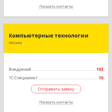
Показать контакты
Назад
Компьютерные технологии
Компьютерные технологии
Москва
125466, Москва, Ландышевая ул, дом № 12,
кв.67
Подробнее
Внедрений
102
1С:Специалист
10
Отправить заявку
Отправить заявку
Показать контакты
Назад