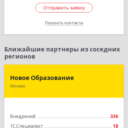
Отправить заявку
Отправить заявку
Показать контакты
Назад
Ближайшие партнеры из соседних
регионов
Новое Образование
Новое Образование
Москва
125565, Москва г, Флотская ул, дом № 2, кв.17
Подробнее
Внедрений
336
1С:Специалист
18