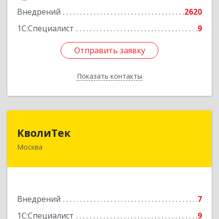
Внедрений
2620
1С:Специалист
9
Отправить заявку
Отправить заявку
Показать контакты
Назад
КволиТек
КволиТек
Москва
127495, Москва г, Челобитьевское ш, дом № 14,
корпус 1, кв.227
Подробнее
Внедрений
7
1С:Специалист
9