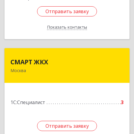
Отправить заявку
Отправить заявку
Показать контакты
Назад
СМАРТ ЖКХ
СМАРТ ЖКХ
Москва
127495, Москва г, Долгопрудненское ш, дом №
3
Подробнее
1С:Специалист
3
Отправить заявку
Отправить заявку