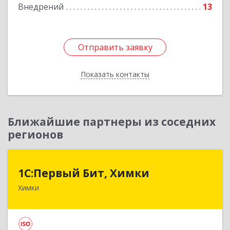
Внедрений
13
Отправить заявку
Отправить заявку
Показать контакты
Назад
Ближайшие партнеры из соседних
регионов
1С:Первый Бит, Химки
1С:Первый Бит, Химки
Химки
141402, Московская обл, г.о. Химки, Химки г,
Московская ул, дом № 38А, оф.1201
Подробнее