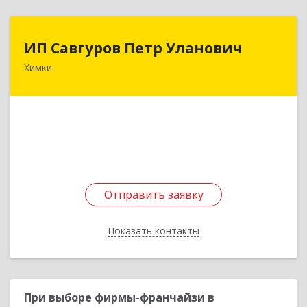
ИП Савгуров Петр Уланович
ИП Савгуров Петр Уланович
Химки
141407, Московская обл, Химки г, Молодежная
ул, дом № 68, кв.443
Подробнее
Отправить заявку
Отправить заявку
Показать контакты
Назад
При выборе фирмы-франчайзи в