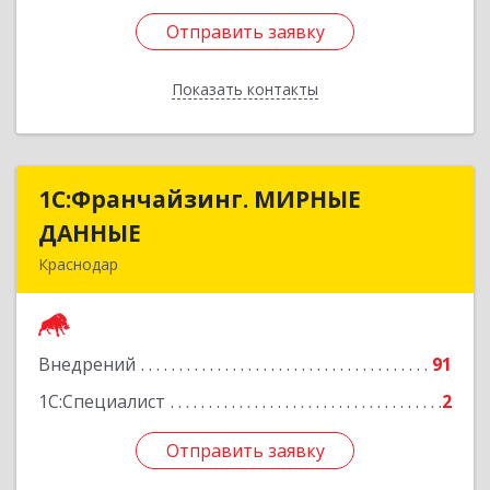
Отправить заявку
Отправить заявку
Показать контакты
Назад
1С:Франчайзинг. МИРНЫЕ
1С:Франчайзинг. МИРНЫЕ
ДАННЫЕ
ДАННЫЕ
Краснодар
350059, Краснодарский край, Краснодар г,
Восточно-Кругликовская ул, дом № 70, кв.15
Внедрений
91
Подробнее
1С:Специалист
2
Отправить заявку
Отправить заявку