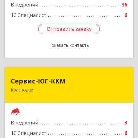
Внедрений
36
1С:Специалист
6
Отправить заявку
Отправить заявку
Показать контакты
Назад
Сервис-ЮГ-ККМ
Сервис-ЮГ-ККМ
Краснодар
350002, Краснодарский край, Краснодар г,
Новокузнечная ул, дом № 84
Подробнее
Внедрений
3
1С:Специалист
6