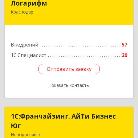
Логарифм
Краснодар
350018, Краснодарский край, Краснодар г,
Сормовская ул, дом № 3/7, литер В1, пом.42
Подробнее
Внедрений
57
1С:Специалист
20
Отправить заявку
Отправить заявку
Показать контакты
Назад
1С:Франчайзинг. АйТи Бизнес
1С:Франчайзинг. АйТи Бизнес
Юг
Юг
Новороссийск