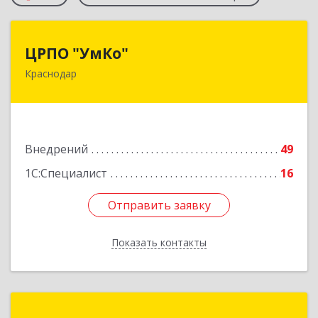
ЦРПО "УмКо"
ЦРПО "УмКо"
Краснодар
350020, Краснодарский край, Краснодар г,
Брянская ул, дом № 6, пом.12
Подробнее
Внедрений
49
1С:Специалист
16
Отправить заявку
Отправить заявку
Показать контакты
Назад
Логарифм