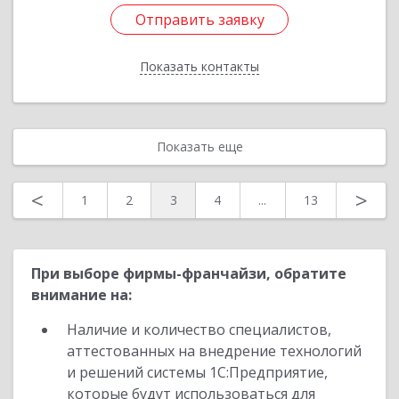
Отправить заявку
Отправить заявку
Показать контакты
Назад
Показать еще
<
>
1
2
3
4
...
13
При выборе фирмы-франчайзи, обратите
внимание на:
Наличие и количество специалистов,
аттестованных на внедрение технологий
и решений системы 1С:Предприятие,
которые будут использоваться для