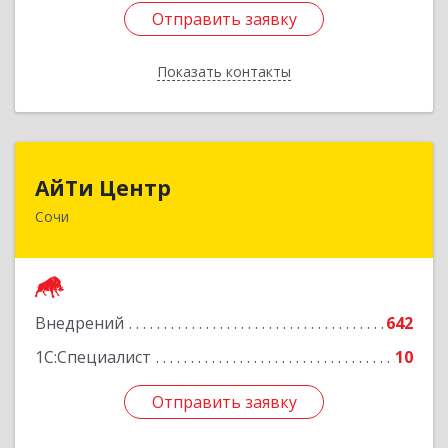
Отправить заявку
Отправить заявку
Показать контакты
Назад
АйТи Центр
АйТи Центр
Сочи
354000, Краснодарский край, Сочи, Московская
ул, дом № 19
Подробнее
Внедрений
642
1С:Специалист
10
Отправить заявку
Отправить заявку