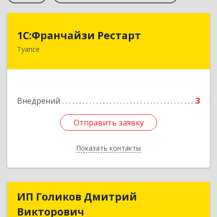
1С:Франчайзи Рестарт
1С:Франчайзи Рестарт
Туапсе
352803, Краснодарский край, Туапсе г,
Калараша ул, дом № 48а
Подробнее
Внедрений
3
Отправить заявку
Отправить заявку
Показать контакты
Назад
ИП Голиков Дмитрий
ИП Голиков Дмитрий
Викторович
Викторович