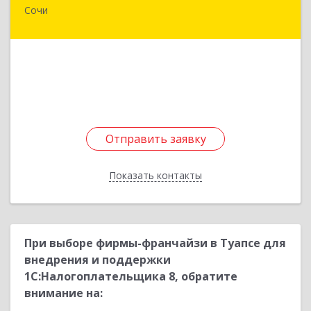
Сочи
354057, Краснодарский край, Сочи г, Невская
ул, дом № 58 3
Подробнее
Отправить заявку
Отправить заявку
Показать контакты
Назад
При выборе фирмы-франчайзи в Туапсе для
внедрения и поддержки
1С:Налогоплательщика 8, обратите
внимание на: