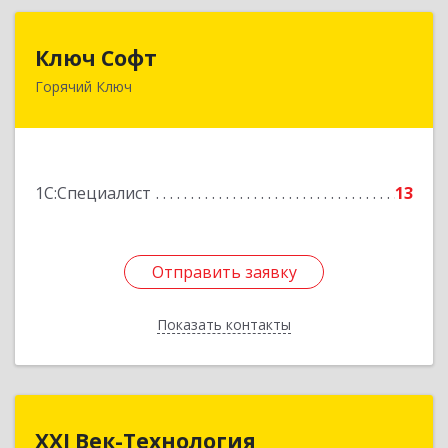
Ключ Софт
Ключ Софт
Горячий Ключ
353287, Краснодарский край, Горячий Ключ г,
Первомайский п, Бендуса ул, дом № 13
Подробнее
1С:Специалист
13
Отправить заявку
Отправить заявку
Показать контакты
Назад
XXI Век-Технология
XXI Век-Технология