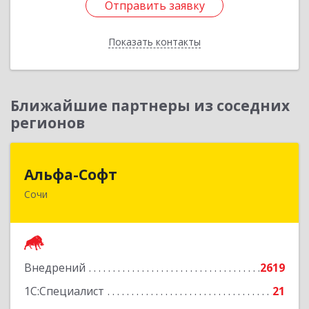
Отправить заявку
Отправить заявку
Показать контакты
Назад
Ближайшие партнеры из соседних
регионов
Альфа-Софт
Альфа-Софт
Сочи
354000, Краснодарский край, г.о. город-курорт
Сочи, Сочи г, Горького ул, дом № 87, оф.74/75
Подробнее
Внедрений
2619
1С:Специалист
21