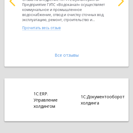
в
Предприятие ГУПС «Водоканал» осуществляет
коммунал
СК». При
коммунальное и промышленное
водоснабже
водоснабжение, отвод и очистку сточных вод,
эксплуатац
эксплуатацию, ремонт, строительство и...
техническ
Прочитать весь отзыв
Прочитать 
Все отзывы
1С:ERP.
1С:Документооборот
Управление
холдинга
холдингом