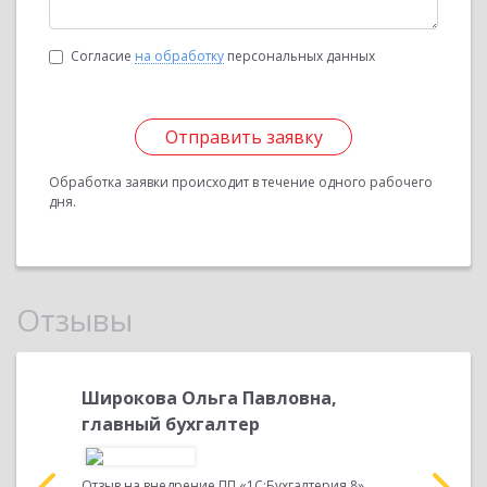
Согласие
на обработку
персональных данных
Отправить заявку
Обработка заявки происходит в течение одного рабочего
дня.
Отзывы
Широкова Ольга Павловна,
Широко
главный бухгалтер
главны
и нашей
г» была
Отзыв на внедрение ПП «1С:Бухгалтерия 8»
Предприят