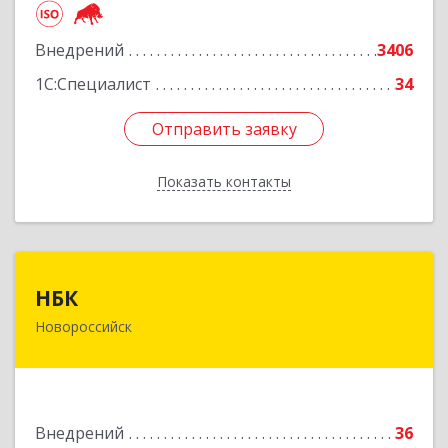
Подробнее
Внедрений
3406
1С:Специалист
34
Отправить заявку
Отправить заявку
Показать контакты
Назад
НБК
НБК
Новороссийск
353900, Краснодарский край, Новороссийск г,
Леднева ул, дом № 5, оф.804
Подробнее
Внедрений
36