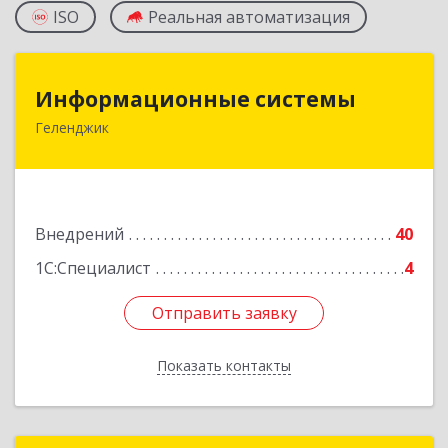
ISO
Реальная автоматизация
Информационные системы
Информационные системы
Геленджик
353475, Краснодарский край, Геленджик г,
Нахимова ул, дом № 2
Подробнее
Внедрений
40
1С:Специалист
4
Отправить заявку
Отправить заявку
Показать контакты
Назад