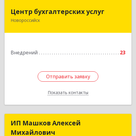
Центр бухгалтерских услуг
Центр бухгалтерских услуг
Новороссийск
353922, Краснодарский край, Новороссийск г,
Волгоградская ул, дом № 147
Подробнее
Внедрений
23
Отправить заявку
Отправить заявку
Показать контакты
Назад
ИП Машков Алексей
ИП Машков Алексей
Михайлович
Михайлович