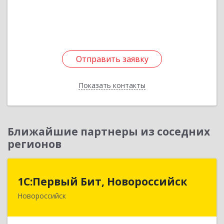
Подробнее
Отправить заявку
Отправить заявку
Показать контакты
Назад
Ближайшие партнеры из соседних
регионов
1С:Первый Бит, Новороссийск
1С:Первый Бит, Новороссийск
Новороссийск
353925, Краснодарский край, Новороссийск г,
Дзержинского пр-кт, дом № 156-б, пом.421