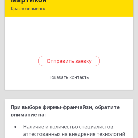
Краснознаменск
143090, Московская обл, Краснознаменск г,
Краснознаменная ул, дом № 27, пом.36
Подробнее
Отправить заявку
Отправить заявку
Показать контакты
Назад
При выборе фирмы-франчайзи, обратите
внимание на:
Наличие и количество специалистов,
аттестованных на внедрение технологий