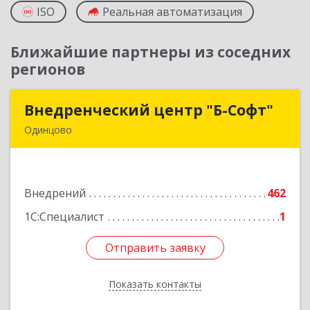
ISO
Реальная автоматизация
Ближайшие партнеры из соседних
регионов
Внедренческий центр "Б-Софт"
Внедренческий центр "Б-Софт"
Одинцово
143002, Московская обл, Одинцовский р-н,
Одинцово г, Садовая ул, дом № 3Б, оф.414
Внедрений
462
Подробнее
1С:Специалист
1
Отправить заявку
Отправить заявку
Показать контакты
Назад