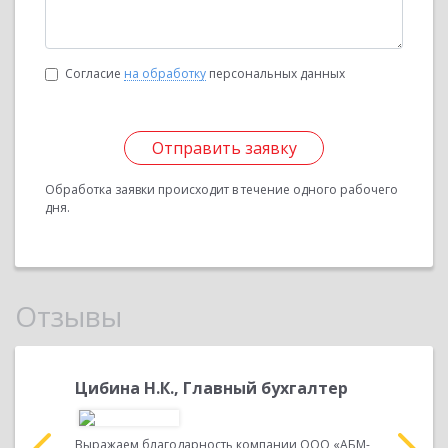
Согласие
на обработку
персональных данных
Отправить заявку
Обработка заявки происходит в течение одного рабочего
дня.
Отзывы
,
Цибина Н.К., Главный бухгалтер
Цибина 
Выражаем благодарность компании ООО «АБМ-
Выражаем 