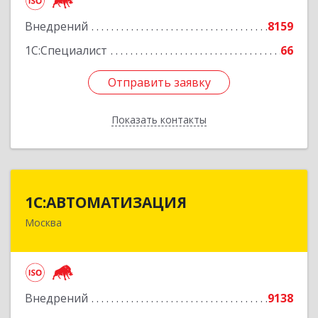
Подробнее
Внедрений
8159
1С:Специалист
66
Отправить заявку
Отправить заявку
Показать контакты
Назад
1С:АВТОМАТИЗАЦИЯ
1С:АВТОМАТИЗАЦИЯ
Москва
111024, Москва г, Энтузиастов 1-я ул, дом №
12А
Подробнее
Внедрений
9138