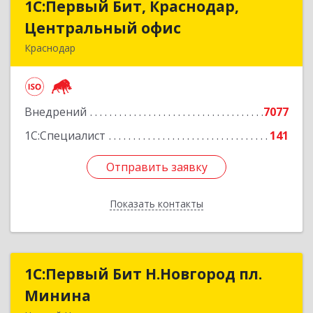
1С:Первый Бит, Краснодар,
1С:Первый Бит, Краснодар,
Центральный офис
Центральный офис
Краснодар
350051, Краснодарский край, Краснодар г,
Монтажников ул, дом № 1/4, пом.3-12,14
Внедрений
7077
Подробнее
1С:Специалист
141
Отправить заявку
Отправить заявку
Показать контакты
Назад
1С:Первый Бит Н.Новгород пл.
1С:Первый Бит Н.Новгород пл.
Минина
Минина