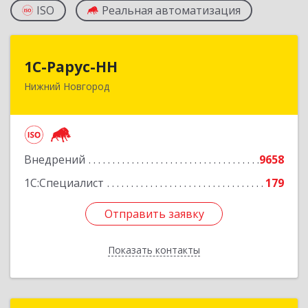
ISO
Реальная автоматизация
1С-Рарус-НН
1С-Рарус-НН
Нижний Новгород
603093, Нижегородская обл, г.о. город Нижний
Новгород, Нижний Новгород г, Родионова ул,
дом № 192, корпус 2, этаж 7, пом.1
Подробнее
Внедрений
9658
1С:Специалист
179
Отправить заявку
Отправить заявку
Показать контакты
Назад