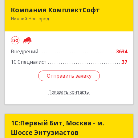
Компания КомплектСофт
Компания КомплектСофт
Нижний Новгород
603006, Нижегородская обл, Нижний Новгород
г, Ошарская ул, дом № 16, кв.17
Подробнее
Внедрений
3634
1С:Специалист
37
Отправить заявку
Отправить заявку
Показать контакты
Назад
1С:Первый Бит, Москва - м.
1С:Первый Бит, Москва - м.
Шоссе Энтузиастов
Шоссе Энтузиастов