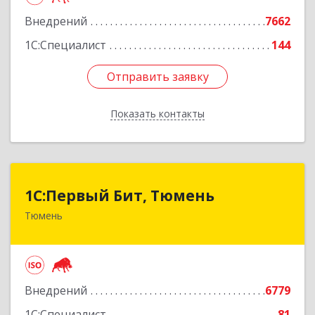
Подробнее
Внедрений
7662
1С:Специалист
144
Отправить заявку
Отправить заявку
Показать контакты
Назад
1С:Первый Бит, Тюмень
1С:Первый Бит, Тюмень
Тюмень
625000, Тюменская обл, Тюмень г, Республики
ул, дом № 61, оф.712
Подробнее
Внедрений
6779
1С:Специалист
81