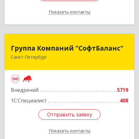
Показать контакты
Назад
Группа Компаний "СофтБаланс"
Группа Компаний "СофтБаланс"
Санкт-Петербург
195112, Санкт-Петербург г, Заневский пр-кт,
дом № 30, корпус 2, литера А
Подробнее
Внедрений
5719
1С:Специалист
408
Отправить заявку
Отправить заявку
Показать контакты
Назад