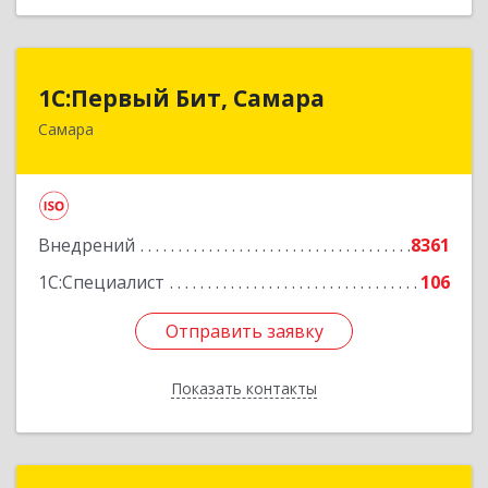
1С:Первый Бит, Самара
1С:Первый Бит, Самара
Самара
443013, Самарская обл, Самара г, Дачная ул,
дом № 24, пом.2/25
Подробнее
Внедрений
8361
1С:Специалист
106
Отправить заявку
Отправить заявку
Показать контакты
Назад