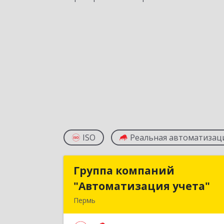
ISO
Реальная автоматизац
Группа компаний
Группа компани
"Автоматизация учета"
"Автоматизация учета
Пермь
614015, Пермский край, Пермь г
Куйбышева ул, дом № 