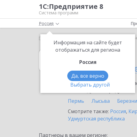
1С:Предприятие 8
Система программ
Россия
Пр
Главная
1С:MDM КОРП
Выбор партнёра
Пер
Информация на сайте будет
отображаться для региона
1С:MDM КОРП
Россия
в Пермском кра
Да, все верно
Ознакомьтесь с информацио
Выбрать другой
или внедрение продукта.
Пермь
Лысьва
Березн
Смотрите также:
Россия
,
Кир
Удмуртская республика
Партнеры в вашем регионе: