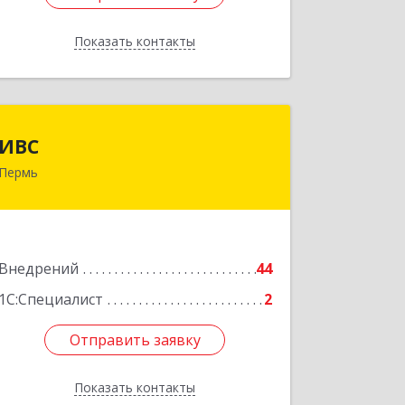
Показать контакты
Назад
ИВС
ИВС
Пермь
614007, Пермский край, Пермь г,
Тимирязева ул, дом № 24, пом.6
Подробнее
Внедрений
44
1С:Специалист
2
Отправить заявку
Отправить заявку
Показать контакты
Назад