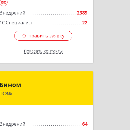
Подробнее
Внедрений
2389
1С:Специалист
22
Отправить заявку
Отправить заявку
Показать контакты
Назад
Бином
Бином
Пермь
614000, Пермский край, Пермь г,
Куйбышева ул, дом № 2, оф.23
Подробнее
Внедрений
64