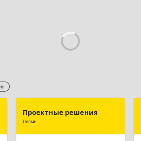
ия
й
Проектные решения
Проектные решения
"
Пермь
614087, Пермский край, Пермь г,
Малкова ул, дом № 28, пом.1
,
2