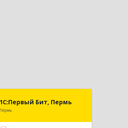
1С:Первый Бит, Пермь
1С:Первый Бит, Пермь
Пермь
614010, Пермский край, Пермь г,
Куйбышева ул, дом № 95Б, оф.1303