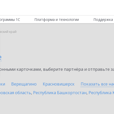
ограммы 1С
Платформа и технологии
Поддержка 
мский край
е
нными карточками, выберите партнёра и отправьте за
ики
Верещагино
Красновишерск
Показать все н
овская область
,
Республика Башкортостан
,
Республика 