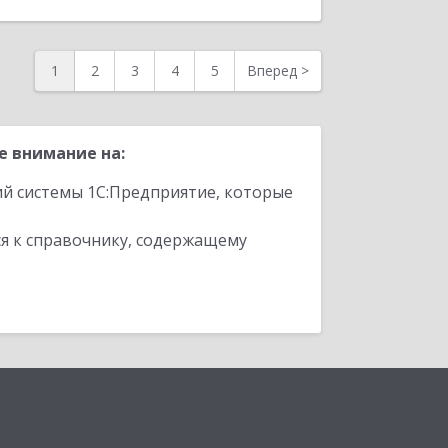
1
2
3
4
5
Вперед
>
е внимание на:
ий системы 1С:Предприятие, которые
я к справочнику, содержащему