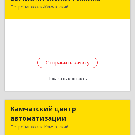
Петропавловск-Камчатский
683032, Камчатский край, Петропавловск-
Камчатский г, Пограничная ул, дом № 21, оф.48
Подробнее
Отправить заявку
Отправить заявку
Показать контакты
Назад
Камчатский центр
Камчатский центр
автоматизации
автоматизации
Петропавловск-Камчатский
683024, Камчатский край, Петропавловск-