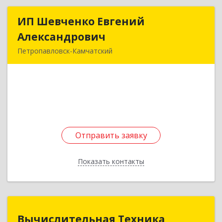
ИП Шевченко Евгений
ИП Шевченко Евгений
Александрович
Александрович
Петропавловск-Камчатский
683010, Камчатский край, Петропавловск-
Камчатский г, Капитана Драбкина ул, дом № 14,
кв.3
Подробнее
Отправить заявку
Отправить заявку
Показать контакты
Назад
Вычислительная Техника
Вычислительная Техника