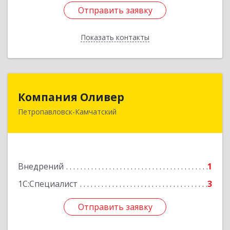
Отправить заявку
Отправить заявку
Показать контакты
Назад
Компания Оливер
Компания Оливер
Петропавловск-Камчатский
683002, Камчатский край, Петропавловск-
Камчатский г, Ларина ул, дом № 25, кв.30
Подробнее
Внедрений
1
1С:Специалист
3
Отправить заявку
Отправить заявку