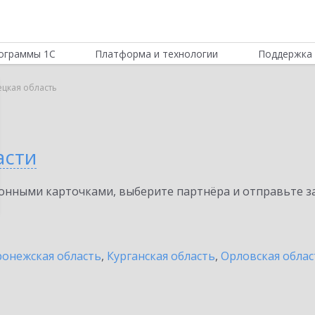
ограммы 1С
Платформа и технологии
Поддержка 
цкая область
асти
нными карточками, выберите партнёра и отправьте за
онежская область
,
Курганская область
,
Орловская облас