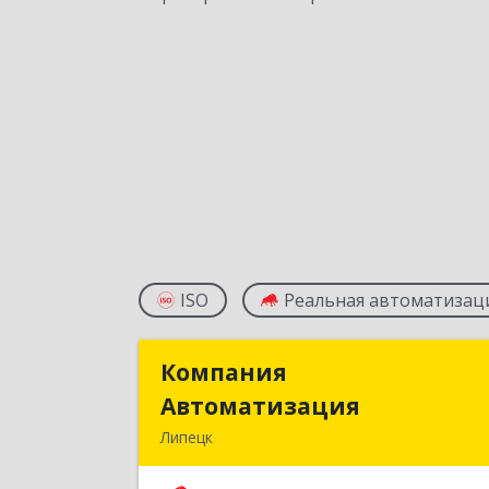
ISO
Реальная автоматизац
Компания
Компани
Автоматизация
Автоматизаци
Липецк
398001, Липецкая обл, Липецк г
Победы пл, дом № 