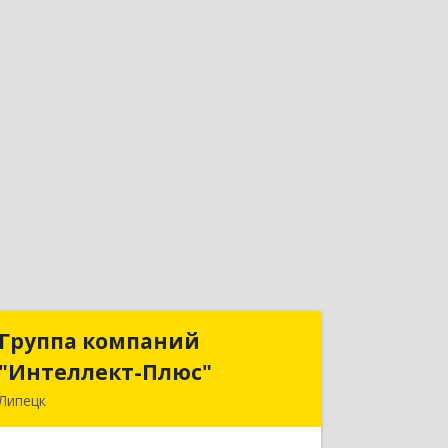
Группа компаний
Группа компаний
"Интеллект-Плюс"
"Интеллект-Плюс"
Липецк
398024, Липецкая обл, Липецк г,
Победы пл, дом № 8, 306