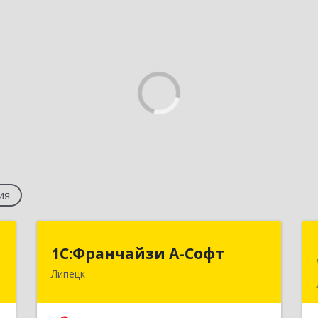
ия
я
1С:Франчайзи А-Софт
1С:Франчайзи А-Софт
я
Липецк
398059, Липецкая обл, Липецк г,
Фрунзе ул, дом № 27
,
8