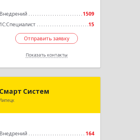
Внедрений
1509
Подробнее
1С:Специалист
15
Отправить заявку
Отправить заявку
Показать контакты
Назад
Смарт Систем
Смарт Систем
Липецк
398059, Липецкая обл, Липецк г,
Барашева ул, дом № 1, пом.23
Подробнее
Внедрений
164