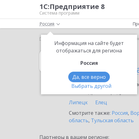
1С:Предприятие 8
Система программ
Россия
Пр
Главная
1С:MDM КОРП
Выбор партнёра
Липе
Информация на сайте будет
отображаться для региона
1С:MDM КОРП
Россия
в Липецкой обл
Да, все верно
Ознакомьтесь с информацио
Выбрать другой
или внедрение продукта.
Липецк
Елец
Смотрите также:
Россия
,
Вор
область
,
Тульская область
Партнеры в вашем регионе: