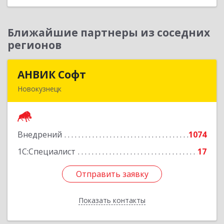
Ближайшие партнеры из соседних
регионов
АНВИК Софт
АНВИК Софт
Новокузнецк
654079, Кемеровская область - Кузбасс,
Новокузнецкий г.о, Новокузнецк г,
Куйбышевский р-н, Невского ул, дом № 1, этаж
Внедрений
1074
2
1С:Специалист
17
Подробнее
Отправить заявку
Отправить заявку
Показать контакты
Назад