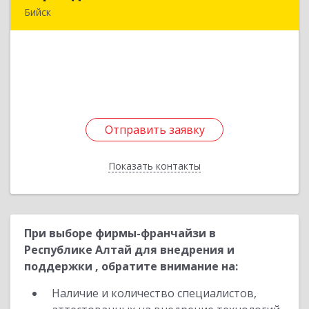
Бийск
659321, Алтайский край, Бийск г, Советская ул,
дом № 204/2
Подробнее
Отправить заявку
Отправить заявку
Показать контакты
Назад
При выборе фирмы-франчайзи в
Республике Алтай для внедрения и
поддержки , обратите внимание на:
Наличие и количество специалистов,