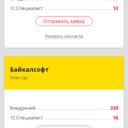
1С:Специалист
13
Отправить заявку
Отправить заявку
Показать контакты
Назад
Байкалсофт
Байкалсофт
Улан-Удэ
670034, Бурятия Респ, Улан-Удэ г, Революции
1905 года ул, дом № 14, кв.103
Подробнее
Внедрений
329
1С:Специалист
16