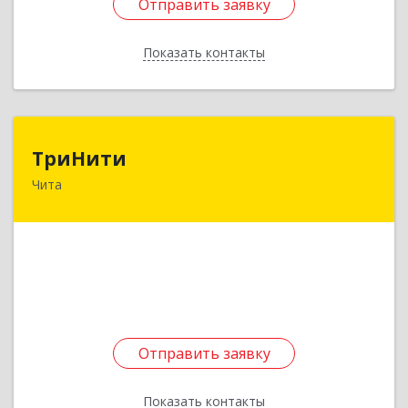
Отправить заявку
Отправить заявку
Показать контакты
Назад
ТриНити
ТриНити
Чита
672000, Забайкальский край, Чита г,
Костюшко-Григоровича ул, дом № 7, оф.403
Подробнее
Отправить заявку
Отправить заявку
Показать контакты
Назад