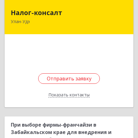
Налог-консалт
Налог-консалт
Улан-Удэ
670000, Бурятия Респ, Улан-Удэ г, Ербанова ул,
дом № 11, оф.221/1
Подробнее
Отправить заявку
Отправить заявку
Показать контакты
Назад
При выборе фирмы-франчайзи в
Забайкальском крае для внедрения и