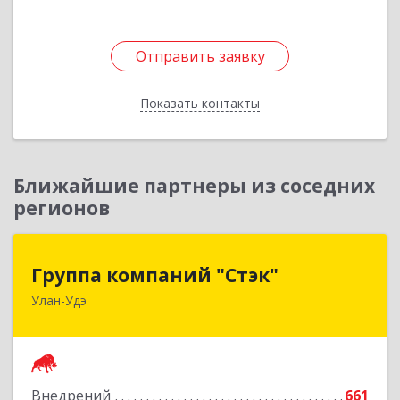
Отправить заявку
Отправить заявку
Показать контакты
Назад
Ближайшие партнеры из соседних
регионов
Группа компаний "Стэк"
Группа компаний "Стэк"
Улан-Удэ
670000, Бурятия Респ, Улан-Удэ г, Советская ул,
дом № 25
Подробнее
Внедрений
661