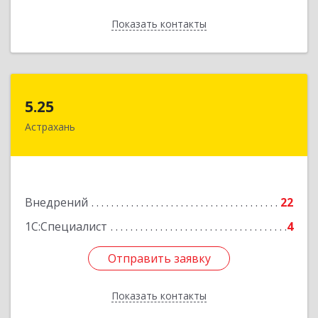
Показать контакты
Назад
5.25
5.25
Астрахань
414041, Астраханская обл, Астрахань г,
Минусинская ул, дом № 8
Подробнее
Внедрений
22
1С:Специалист
4
Отправить заявку
Отправить заявку
Показать контакты
Назад