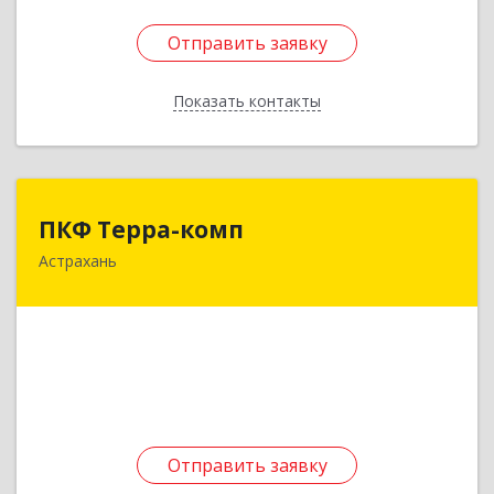
Отправить заявку
Отправить заявку
Показать контакты
Назад
ПКФ Терра-комп
ПКФ Терра-комп
Астрахань
414041, Астраханская обл, Астрахань г,
Куликова ул, дом № 73, корпус 2, кв.34
Подробнее
Отправить заявку
Отправить заявку