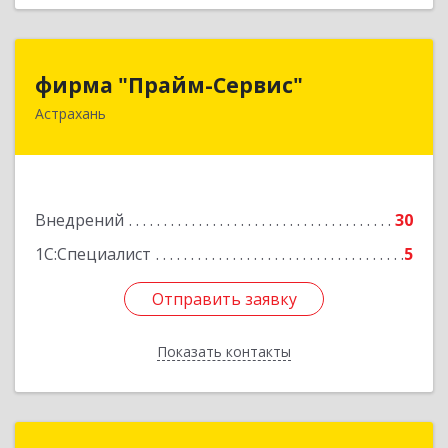
фирма "Прайм-Сервис"
фирма "Прайм-Сервис"
Астрахань
414022, Астраханская обл, Астрахань г,
Н.Островского ул, дом № 148у, оф.316
Подробнее
Внедрений
30
1С:Специалист
5
Отправить заявку
Отправить заявку
Показать контакты
Назад