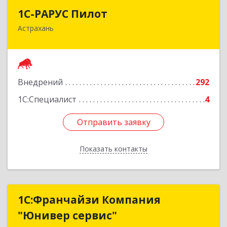
1С-РАРУС Пилот
1С-РАРУС Пилот
Астрахань
414024, Астраханская обл, Астрахань г,
Бакинская ул, корпус 78, пом.28, КОМ. 31
Подробнее
Внедрений
292
1С:Специалист
4
Отправить заявку
Отправить заявку
Показать контакты
Назад
1С:Франчайзи Компания
1С:Франчайзи Компания
"Юнивер сервис"
"Юнивер сервис"