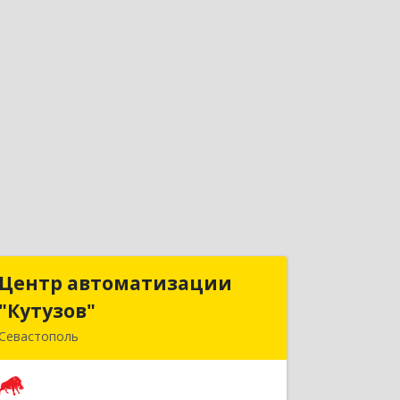
Центр автоматизации
Центр автоматизации
"Кутузов"
"Кутузов"
Севастополь
299011, Севастополь г, Генерала
Петрова ул, дом № 20, корпус 1, оф.1