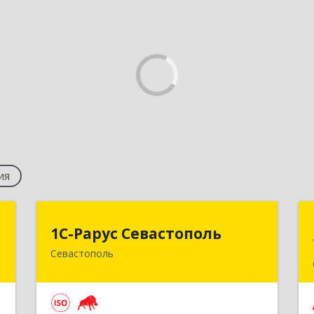
ия
м
1С-Рарус Севастополь
1С-Рарус Севастополь
Севастополь
,
299011, Севастополь г, Кулакова ул,
2
дом № 58
е
Подробнее