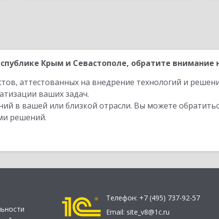
спублике Крым и Севастополе, обратите внимание н
стов, аттестованных на внедрение технологий и решен
атизации ваших задач.
ий в вашей или близкой отрасли. Вы можете обратитьс
ми решений.
Телефон:
+7 (495) 737-92-57
льности
Email:
site_v8@1c.ru