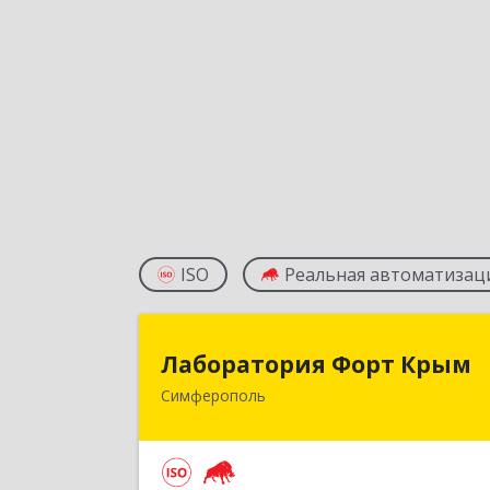
ISO
Реальная автоматизац
Лаборатория Форт Кры
Лаборатория Форт Крым
Симферополь
295034, Крым Респ, Симферополь г
Киевская ул, дом № 79, оф.90
Подробне