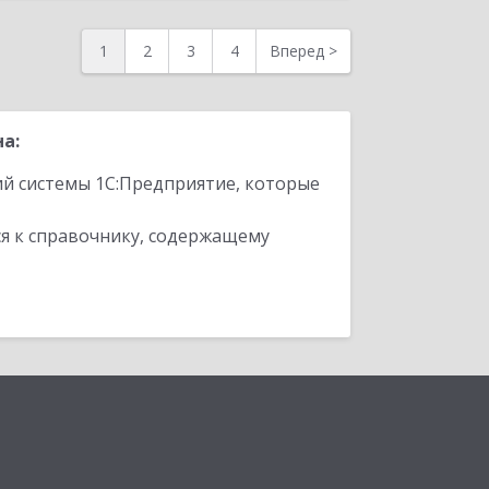
1
2
3
4
Вперед
>
а:
ий системы 1С:Предприятие, которые
я к справочнику, содержащему