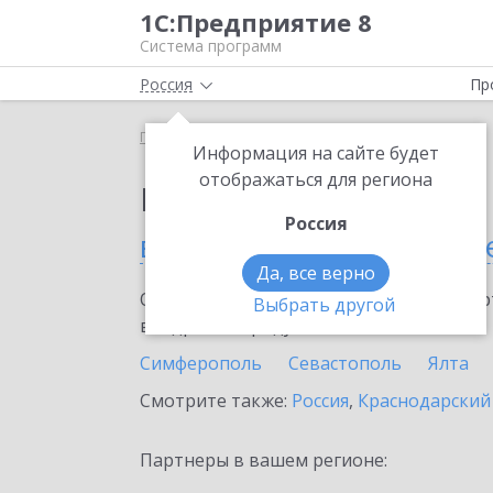
1С:Предприятие 8
Система программ
Россия
Пр
Главная
Выбор партнёра
Информация на сайте будет
отображаться для региона
Партнеры фирмы 1С
Россия
в Республике Крым и 
Да, все верно
Ознакомьтесь с информационными карт
Выбрать другой
внедрение продукта.
Симферополь
Севастополь
Ялта
Смотрите также:
Россия
,
Краснодарский
Партнеры в вашем регионе: