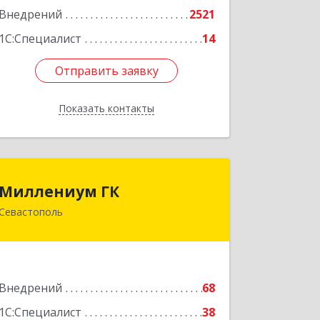
Внедрений
2521
Подробнее
1С:Специалист
14
Отправить заявку
Отправить заявку
Показать контакты
Назад
Миллениум ГК
Миллениум ГК
Севастополь
299011, Севастополь г, вн.тер.г.
Ленинский муниципальный округ,
Володарского ул, дом № 15
Подробнее
Внедрений
68
1С:Специалист
38