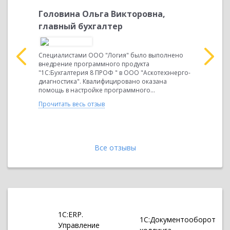
Головина Ольга Викторовна,
Тураку
главный бухгалтер
Конста
бухгал
полнено
С:Зарплата
Специалистами ООО "Логия" было выполнено
ицировано
внедрение программного продукта
Специалис
ммного
"1С:Бухгалтерия 8 ПРОФ " в ООО "Аскотехэнерго-
внедрение
диагностика". Квалифицировано оказана
"1С:Предп
помощь в настройке программного...
организац
Квалифици
Прочитать весь отзыв
настройке.
Прочитать 
Все отзывы
1С:ERP.
1С:Документооборот
Управление