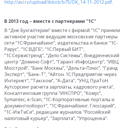
http://asi.ru/upload/iblock/b75/DK_14-11-2012.pdf
.
В 2013 год – вместе с партнерами "1С"
В "Дне Бухгалтерии" вместе с фирмой "1С" приняли
активное участие ведущие московские партнеры
сети "1С:Франчайзинг", издательства и банки: "1С-
Рарус", "1С:ВДГБ", "1С:Первый БИТ",
"1С:Сервистренд", "Дело Системы", Внедренческий
центр "Домино Софт", "Гарант-ИнфоЦентр", "ИВЦ
Мосстрой", "Банк Москвы", "Дельта-Плюс", "Гранд
Эксперт", "Банк-Т", "Айтон. 1С:Предприятие через
Интернет", "Такском", "А-Дата", "УНЦ ПраТоН.
Аутсорсинг расчета зарплаты, кадрового учета",
Консалтинговая группа "ИНСПРО", "Комус",
Symantec, e-Scan, "1С-Корпоративные порталы и
документооборот", "1С:Франчайзинг. Глоссарий",
"1С-ИжТиСи", редакции журналов "Российский
налоговый курьер", "Зарплата", "Упрощенка".