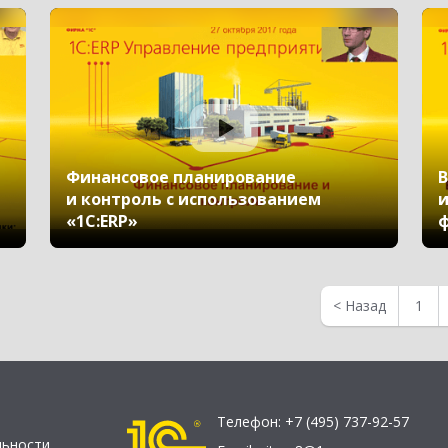
Финансовое планирование
В
и контроль с использованием
и
«1С:ERP»
ф
<
Назад
1
Телефон:
+7 (495) 737-92-57
льности