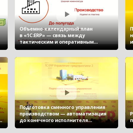
Объемно-календарный план
П
в «1С:ERP» — связь между
н
тактическим и оперативным
и
планированием
Подготовка сменного управления
производством — автоматизация
Р
р
до конечного исполнителя
п
и интеграция с оборудованием