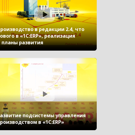
роизводство в редакции 2.4, что
ового в «1С:ERP», реализация
 планы развития
азвитие подсистемы управления
роизводством в «1С:ERP»