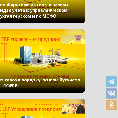
необоротные активы в разных
идах учетов: управленческом,
ухгалтерском и по МСФО
т хаоса к порядку: основы бухучета
 «1С:ERP»