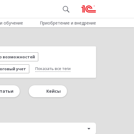
и обучение
Приобретение и внедрение
р возможностей
Показать все теги
логовый учет
р персонала
Производство
татьи
Кейсы
Вопрос-ответ
Интеграция
риятием
Удаленная работа
ие 8
Новое в редакции 3.3
ссы подготовки отчетности в «1С:УХ»