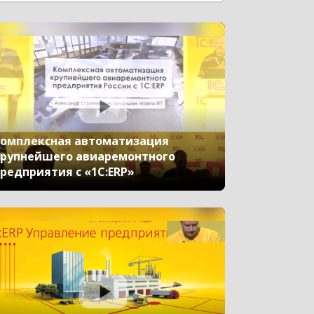
ого обучения
Пищевая промышленность
ие персонала
Мобильное приложение
ооборот
1С-ЭДО
Крупному бизнесу
Мотивация сотрудников
омплексная автоматизация
рупнейшего авиаремонтного
 бизнеса
1С:Фреш
редприятия с «1С:ERP»
аказ
Быстрый переход на дистанционку
Кадровый учет
Отраслевые решения
анционное обучение
ание сотрудников