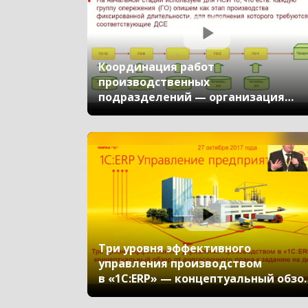
Координация работ
производственных
подразделений — организация
оперативного управления без
проблем, секреты успеха
Три уровня эффективного
управления производством
в «1С:ERP» — концептуальный обзо
от долгосрочного плана к заданию