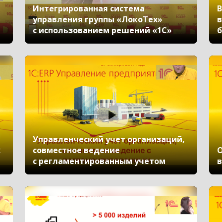
Интегрированная система
В
управления группы «ЛокоТех»
в
с использованием решений «1С»
б
Управленческий учет организаций,
х
совместное ведение
О
с регламентированным учетом
в