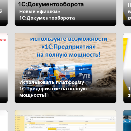
Н
й
Новые «фишки»
в
1С:Документооборота
в
Использовать платформу
1С:Предприятие на полную
1
мощность!
з