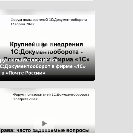
ого обучения
Пищевая промышленность
ие персонала
Мобильное приложение
ооборот
1С-ЭДО
Крупному бизнесу
Мотивация сотрудников
рупнейшие внедрения:
С:Документооборот в фирме «1С»
 бизнеса
1С:Фреш
 в «Почте России»
аказ
Быстрый переход на дистанционку
Кадровый учет
Отраслевые решения
анционное обучение
ание сотрудников