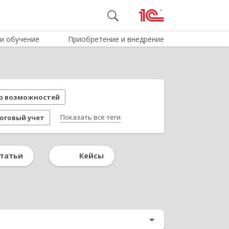
и обучение
Приобретение и внедрение
р возможностей
Показать все теги
логовый учет
р персонала
Производство
татьи
Кейсы
Вопрос-ответ
Интеграция
риятием
Удаленная работа
ие 8
Новое в редакции 3.3
ссы подготовки отчетности в «1С:УХ»