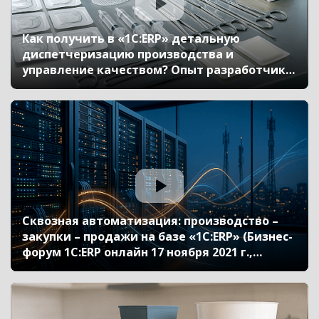
Как получить в «1С:ERP» детальную
диспетчеризацию производства и
управление качеством? Опыт разработчика
и производителя хирургических
материалов – компании «Линтекс» (Бизнес-
форум 1С:ERP онлайн 17 ноября 2021 г.,
Думский Андрей, ООО «Линтекс»)
Сквозная автоматизация: производство –
закупки – продажи на базе «1С:ERP» (Бизнес-
форум 1С:ERP онлайн 17 ноября 2021 г.,
Замотин Александр, «ГК Информтехника»)