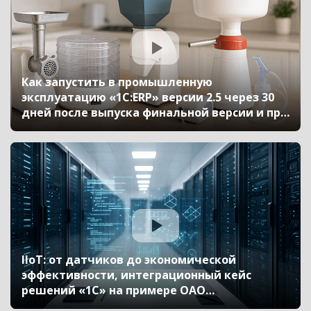
Как запустить в промышленную
эксплуатацию «1С:ERP» версии 2.5 через 30
дней после выпуска финальной версии и при
этом сэкономить на внедрении (Бизнес-
форум 1С:ERP онлайн 17 ноября 2021 г.,
Цомаева Ирина, Сеченова Людмила, «АО
АПЗ Ротор»)
IIoT: от датчиков до экономической
эффективности, интеграционный кейс
решений «1С» на примере ОАО
«ЛЕНПОЛИГРАФМАШ» (Бизнес-форум 1С:ERP