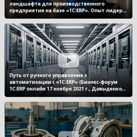
ландшафта для производственного
предприятия на базе «1С:ERP». Опыт лидера
малой энергетики России – компании «ПСМ»
(Бизнес-форум 1С:ERP онлайн 17 ноября 2021
г., Лузинов Иван, ООО «Завод ПСМ»)
Путь от ручного управления к
автоматизации с «1C:ERP» (Бизнес-форум
1С:ERP онлайн 17 ноября 2021 г., Давыденко
Юрий, АО «РАДИУС Автоматика»)