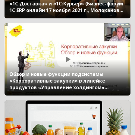
«1С:Доставка» и «1С:Курьер» (Бизнес-форум
1С:ERP онлайн 17 ноября 2021 г., Молоканова
Валерия, «1С»)
Обзор и новые функции подсистемы
«Корпоративные закупки» в линейке
продуктов «Управление холдингом»
(«1С:ERP. Управление холдингом» и
«1С:Управление холдингом») (Бизнес-форум
1С:ERP онлайн 17 ноября 2021 г., Попов
Леонид, «1С»)