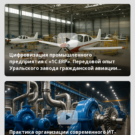
онлайн 17 ноября 2021 г., Голуб Денис, ООО
«ХОЛДИНГ ЛЕНПОЛИГРАФМАШ», Карпухин
Максим, «Апротех», Дунаев Алексей,
«Синим
Цифровизация промышленного
предприятия с «1С:ERP». Передовой опыт
Уральского завода гражданской авиации
(Бизнес-форум 1С:ERP онлайн 17 ноября 2021
г., Козьмина Ирина, АО «Уральский завод
гражданской авиации»)
Практика организации современного ИТ-