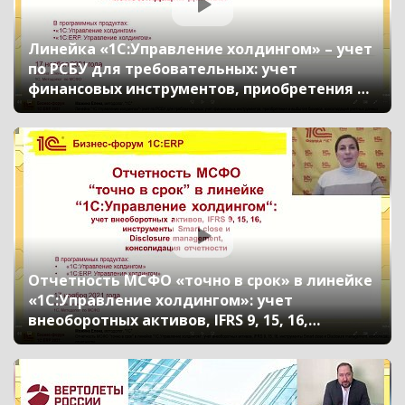
Линейка «1С:Управление холдингом» – учет
по РСБУ для требовательных: учет
финансовых инструментов, приобретения и
выбытия бизнеса, консолидация учетных
данных (Бизнес-форум 1С:ERP онлайн 17
ноября 2021 г., Можина Елена, «1С»)
Отчетность МСФО «точно в срок» в линейке
«1С:Управление холдингом»: учет
внеоборотных активов, IFRS 9, 15, 16,
инструменты Smart close и Disclosure
management, консолидация отчетности
(Бизнес-форум 1С:ERP онлайн 17 ноября 2021
г., Можина Елена, «1С»)