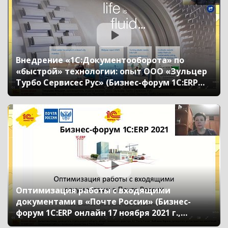
Внедрение «1С:Документооборота» по
«быстрой» технологии: опыт ООО «Зульцер
Турбо Сервисес Рус» (Бизнес-форум 1С:ERP
онлайн 17 ноября 2021 г., Токушев Ильшат,
ООО «Зульцер Турбо Сервисес Рус»)
Оптимизация работы с входящими
документами в «Почте России» (Бизнес-
форум 1С:ERP онлайн 17 ноября 2021 г.,
Долматова Елена, АО «Почта России»,