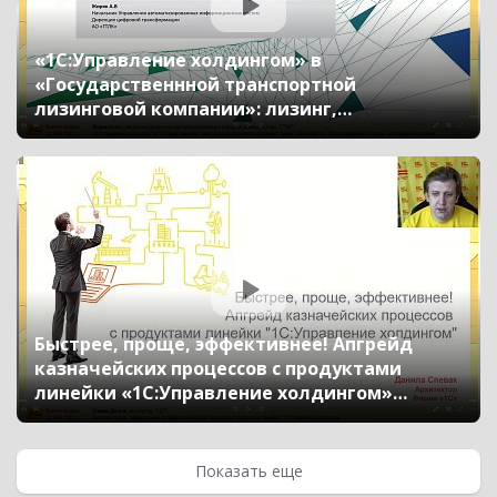
«1С:Управление холдингом» в
«Государственнной транспортной
лизинговой компании»: лизинг,
казначейство, бюджетирование, закупки,
налоговый мониторинг (Бизнес-форум 1С:ERP
онлайн 17 ноября 2021 г., Жиряк Антон,
«ГТЛК»)
Быстрее, проще, эффективнее! Апгрейд
казначейских процессов с продуктами
линейки «1С:Управление холдингом»
(Бизнес-форум 1С:ERP онлайн 17 ноября 2021
г., Спевак Данила, «1С»)
Показать еще