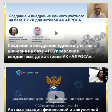
контроль и управление рисками, оценка
рисков международной группы компаний по
методике BEPS (Бизнес-форум 1С:ERP онл
Создание и внедрение единого учётного
шаблона на базе «1С:Управление
холдингом» для активов АК «АЛРОСА»
(Бизнес-форум 1С:ERP онлайн 17 ноября 2021
г., Макаров Евгений, ПАО «АЛРОСА»)
Автоматизация финансовой и закупочной