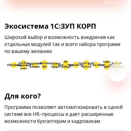
Экосистема 1С:ЗУП КОРП
Широкий выбор и возможность внедрения как
отдельных модулей так и всего набора программ
по вашему желанию
HR
Само-
Подбор
Оценка
Адаптация
Кадровый
Охрана
Расчет
аналитика
обслуживание
Обучение
Медосмотры
Аттестация
Кадровый
резерв
труда
зарплаты
KPI
Грейды
Льготы
ДМС
учет
Для кого?
Программа позволяет автоматизировать в одной
системе все HR–процессы и дает расширенные
возможности бухгалтерам и кадровикам