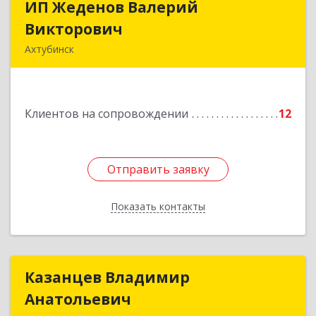
ИП Жеденов Валерий
ИП Жеденов Валерий
Викторович
Викторович
Ахтубинск
416500, Астраханская обл, Ахтубинский р-н,
Ахтубинск г, Ст.Лаврентьева ул, дом № 2, кв.48
Клиентов на сопровождении
12
Подробнее
Отправить заявку
Отправить заявку
Показать контакты
Назад
Казанцев Владимир
Казанцев Владимир
Анатольевич
Анатольевич