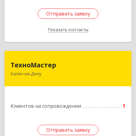
Отправить заявку
Отправить заявку
Показать контакты
Назад
ТехноМастер
ТехноМастер
Калач-на-Дону
404503, Волгоградская обл, Калач-на-Дону г,
Пархоменко ул, дом № 4, кв. 56
Подробнее
Клиентов на сопровождении
1
Отправить заявку
Отправить заявку