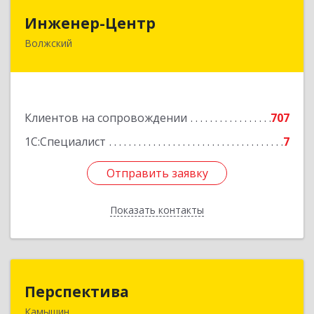
Инженер-Центр
Инженер-Центр
Волжский
404120, Волгоградская обл, Волжский г, им
генерала Карбышева ул, дом № 76
Подробнее
Клиентов на сопровождении
707
1С:Специалист
7
Отправить заявку
Отправить заявку
Показать контакты
Назад
Перспектива
Перспектива
Камышин