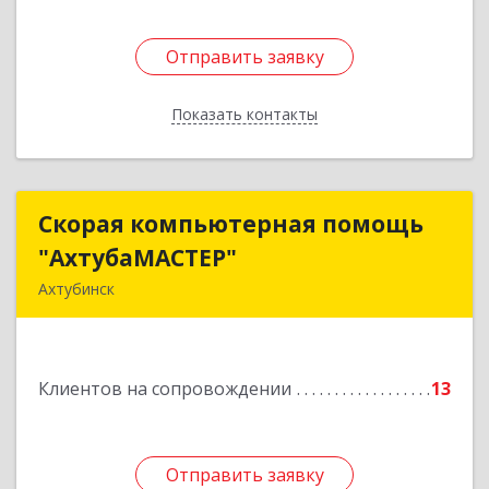
Отправить заявку
Отправить заявку
Показать контакты
Назад
Скорая компьютерная помощь
Скорая компьютерная помощь
"АхтубаМАСТЕР"
"АхтубаМАСТЕР"
Ахтубинск
416506, Астраханская обл, Ахтубинский р-н,
Ахтубинск г, Буденного ул, дом № 7, кв.30
Клиентов на сопровождении
13
Подробнее
Отправить заявку
Отправить заявку