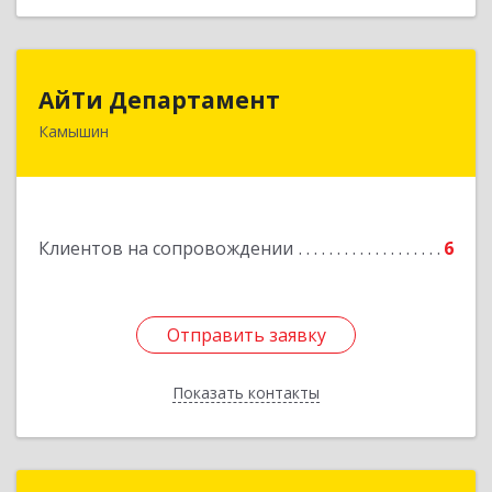
АйТи Департамент
АйТи Департамент
Камышин
403882, Волгоградская обл, Камышин г,
Пролетарская ул, дом № 10/1
Подробнее
Клиентов на сопровождении
6
Отправить заявку
Отправить заявку
Показать контакты
Назад