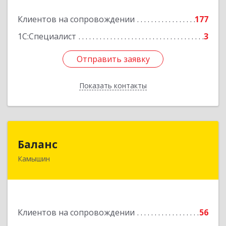
Подробнее
Клиентов на сопровождении
177
1С:Специалист
3
Отправить заявку
Отправить заявку
Показать контакты
Назад
Баланс
Баланс
Камышин
403876, Волгоградская обл, г.о. город Камышин,
Камышин г, 5-й мкр, дом № 63А, каб.37,38,39
Подробнее
Клиентов на сопровождении
56