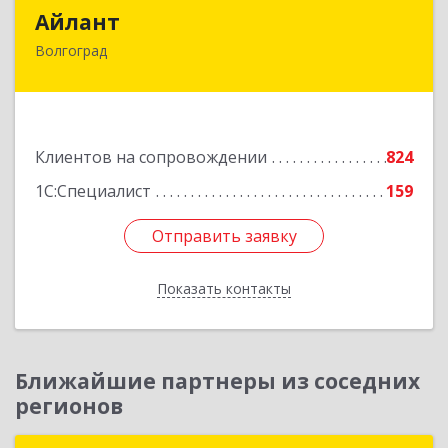
Айлант
Айлант
Волгоград
400001, Волгоградская обл, Волгоград г, им
Канунникова ул, дом № 11А
Подробнее
Клиентов на сопровождении
824
1С:Специалист
159
Отправить заявку
Отправить заявку
Показать контакты
Назад
Ближайшие партнеры из соседних
регионов