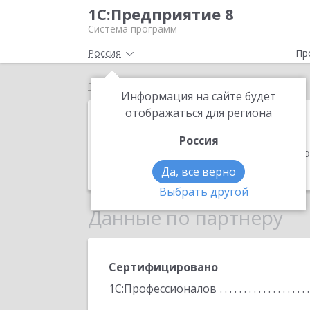
1С:Предприятие 8
Система программ
Россия
Пр
Главная
Баланс
Информация на сайте будет
Баланс
отображаться для региона
Россия
Адрес:
403876, Волгоградская обл, г.
Телефон:
(84457) 5-7020
Да, все верно
Выбрать другой
Данные по партнеру
Сертифицировано
1С:Профессионалов