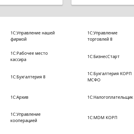
1С:Управление нашей
1С:Управление
фирмой
торговлей 8
1С:Рабочее место
1С:БизнесСтарт
кассира
1С:Бухгалтерия КОРП
1С:Бухгалтерия 8
МСФО
1С:Архив
1С:Налогоплательщик
1С:Управление
1С:MDM КОРП
кооперацией