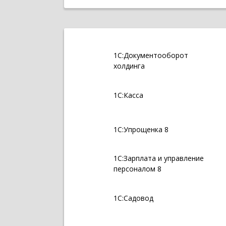
1С:Документооборот
холдинга
1С:Касса
1С:Упрощенка 8
1С:Зарплата и управление
персоналом 8
1С:Садовод